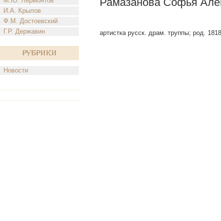
Рамазанова Софья Але
М.Ю. Лермонтов
И.А. Крылов
Ф.М. Достоевский
Г.Р. Державин
артистка русск. драм. труппы; род. 1818 
Рубрики
Новости