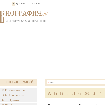
Добавить в избранное
Топ Биографий
М.В. Ломоносов
А
Б
В
Г
Д
Е
Ж
З
И
В.А. Жуковский
А.С. Пушкин