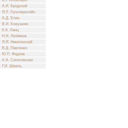
А.И. Бродский
Я.Л. Гальперштейн
А.Д. Елин
В.И. Кожушнян
К.К. Ланц
Н.И. Любимов
Я.Я. Никитинский
В.Д. Павленко
Ю.П. Фадеев
А.А. Соколовская
Г.И. Шмаль