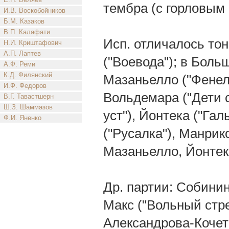
тембра (с горловым
И.В. Воскобойников
Б.М. Казаков
В.П. Калафати
Исп. отличалось тон
Н.И. Криштафович
А.П. Лаптев
("Воевода"); в Боль
А.Ф. Реми
К.Д. Филянский
Мазаньелло ("Фенелл
И.Ф. Федоров
Вольдемара ("Дети с
В.Г. Тавастшерн
Ш.З. Шаммазов
уст"), Йонтека ("Гал
Ф.И. Яненко
("Русалка"), Манрико
Мазаньелло, Йонтек
Др. партии: Собинин
Макс ("Вольный стре
Александрова-Кочето