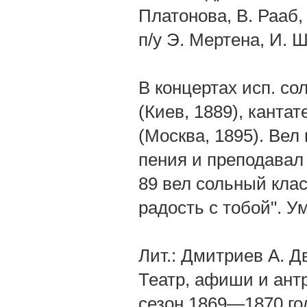
Платонова, В. Рааб,
п/у Э. Мертена, И. 
В концертах исп. со
(Киев, 1889), канта
(Москва, 1895). Вел
пения и преподавал
89 вел сольный клас
радость с тобой". У
Лит.: Дмитриев А. Дв
Театр, афиши и антр
сезон 1869—1870 год