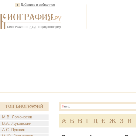
Добавить в избранное
Топ Биографий
М.В. Ломоносов
А
Б
В
Г
Д
Е
Ж
З
И
В.А. Жуковский
А.С. Пушкин