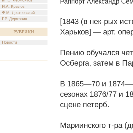
Раппорт Александр Се
М.Ю. Лермонтов
И.А. Крылов
Ф.М. Достоевский
Г.Р. Державин
[1843 (в нек-рых ис
Харьков] — арт. опер
Рубрики
Новости
Пению обучался четы
Осберга, затем в Па
В 1865—70 и 1874—8
сезонах 1876/77 и 1
сцене петерб.
Мариинского т-ра (д