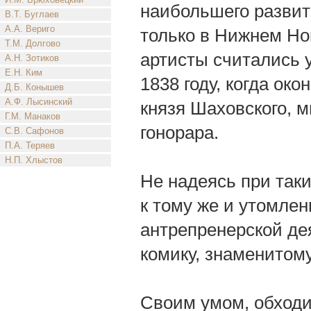
наибольшего развит
В.Т. Буглаев
А.А. Вериго
только в Нижнем Нов
Т.М. Долгово
артисты считались 
А.Н. Зотиков
Е.Н. Ким
1838 году, когда ок
Д.Б. Конышев
А.Ф. Лысинский
князя Шаховского, м
Г.М. Манаков
гонорара.
С.В. Сафонов
П.А. Теряев
Н.П. Хлыстов
Не надеясь при таки
к тому же и утомле
антрепренерской де
комику, знаменитом
Своим умом, обходи