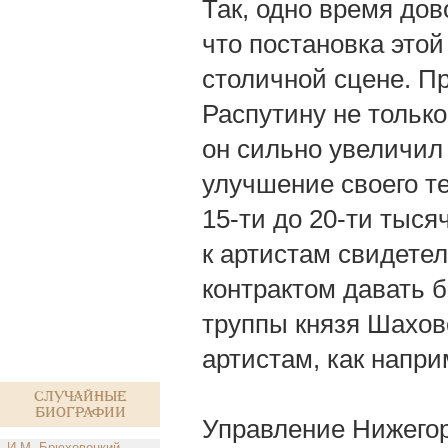
Так, одно время дов
что постановка это
столичной сцене. П
Распутину не только
он сильно увеличил
улучшение своего те
15-ти до 20-ти тыся
к артистам свидетел
контрактом давать 
труппы князя Шаховс
артистам, как напр
Случайные
биографии
Управление Нижегор
И.М. Брюховецкий