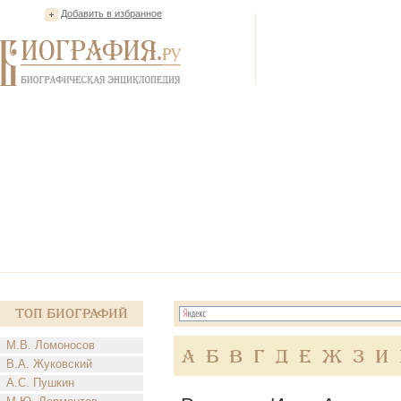
Добавить в избранное
Топ Биографий
М.В. Ломоносов
А
Б
В
Г
Д
Е
Ж
З
И
В.А. Жуковский
А.С. Пушкин