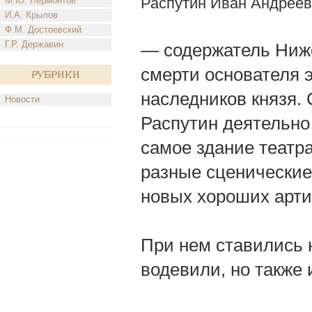
Распутин Иван Андреев
М.Ю. Лермонтов
И.А. Крылов
Ф.М. Достоевский
Г.Р. Державин
— содержатель Нижег
смерти основателя эт
Рубрики
наследников князя.
Новости
Распутин деятельно
самое здание театра
разные сценические
новых хороших арти
При нем ставились 
водевили, но также 