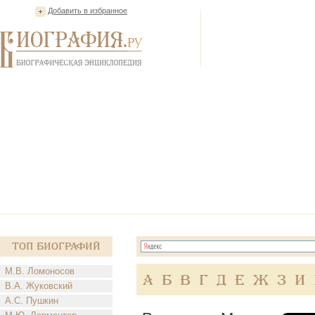
Добавить в избранное
Топ Биографий
М.В. Ломоносов
А
Б
В
Г
Д
Е
Ж
З
И
В.А. Жуковский
А.С. Пушкин