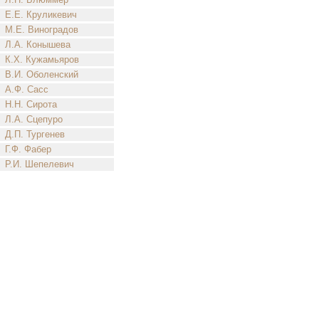
Е.Е. Круликевич
М.Е. Виноградов
Л.А. Конышева
К.Х. Кужамьяров
В.И. Оболенский
А.Ф. Сасс
Н.Н. Сирота
Л.А. Сцепуро
Д.П. Тургенев
Г.Ф. Фабер
Р.И. Шепелевич