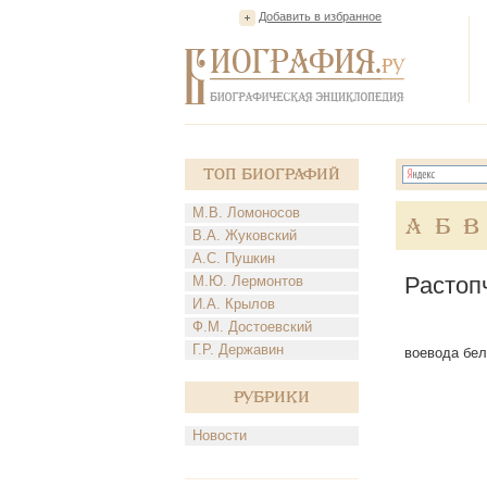
Добавить в избранное
Топ Биографий
М.В. Ломоносов
А
Б
В
В.А. Жуковский
А.С. Пушкин
Растоп
М.Ю. Лермонтов
И.А. Крылов
Ф.М. Достоевский
Г.Р. Державин
воевода бел
Рубрики
Новости