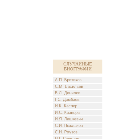
Случайные
биографии
А.П. Бритиков
С.М. Васильев
В.Л. Данилов
Г.С. Домбаев
И.К. Каспер
И.С. Кравцов
И.Я. Лашкевич
С.И. Пожлаков
С.Н. Ряузов
Н.Г. Сучилин