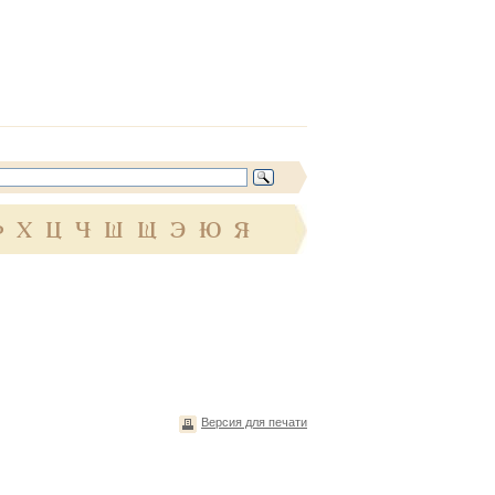
Ф
Х
Ц
Ч
Ш
Щ
Э
Ю
Я
Версия для печати