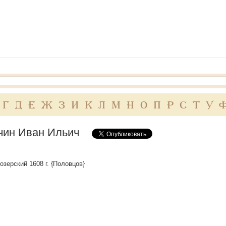
Г
Д
Е
Ж
З
И
К
Л
М
Н
О
П
Р
С
Т
У
чин Иван Ильич
озерский 1608 г. {Половцов}