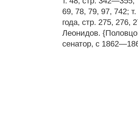
т. 48, стр. 342—355; т
69, 78, 79, 97, 742; 
года, стр. 275, 276, 2
Леонидов. {Половцов
сенатор, с 1862—186