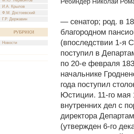
Ребиндер Николай Ром
М.Ю. Лермонтов
И.А. Крылов
Ф.М. Достоевский
Г.Р. Державин
— сенатор; род. в 1
благородном пансио
Рубрики
(впоследствии 1-я С
Новости
поступил в Департам
по 20-e февраля 18
начальнике Гродненс
года поступил стол
Юстиции. 11-го мая
внутренних дел с п
директора Департам
(утвержден 6-го дека