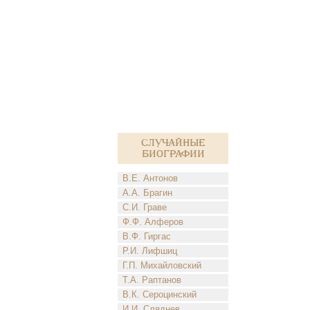
Случайные
биографии
В.Е. Антонов
А.А. Брагин
С.И. Граве
Ф.Ф. Алферов
В.Ф. Гиргас
Р.И. Лифшиц
Г.П. Михайловский
Т.А. Раптанов
В.К. Сероцинский
И.И. Сляднев