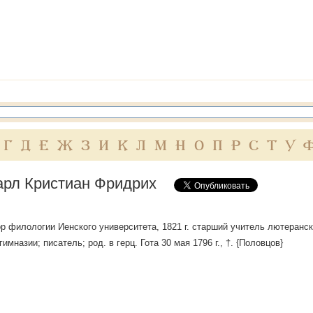
Г
Д
Е
Ж
З
И
К
Л
М
Н
О
П
Р
С
Т
У
арл Кристиан Фридрих
тор филологии Иенского университета, 1821 г. старший учитель лютеранск
имназии; писатель; род. в герц. Гота 30 мая 1796 г., †. {Половцов}