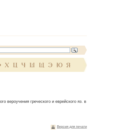
Ф
Х
Ц
Ч
Ш
Щ
Э
Ю
Я
ого вероучения греческого и еврейского яз. в
Версия для печати