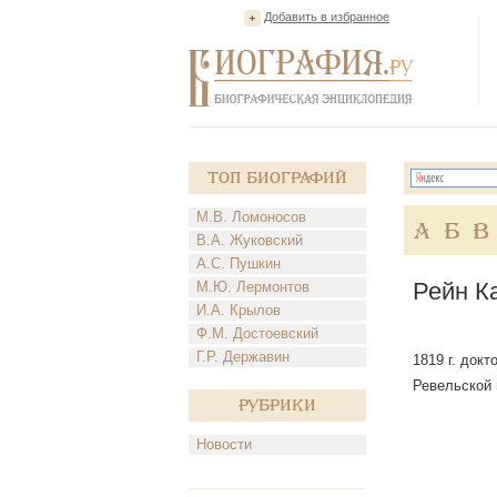
Добавить в избранное
Топ Биографий
М.В. Ломоносов
А
Б
В
В.А. Жуковский
А.С. Пушкин
Рейн К
М.Ю. Лермонтов
И.А. Крылов
Ф.М. Достоевский
Г.Р. Державин
1819 г. док
Ревельской г
Рубрики
Новости