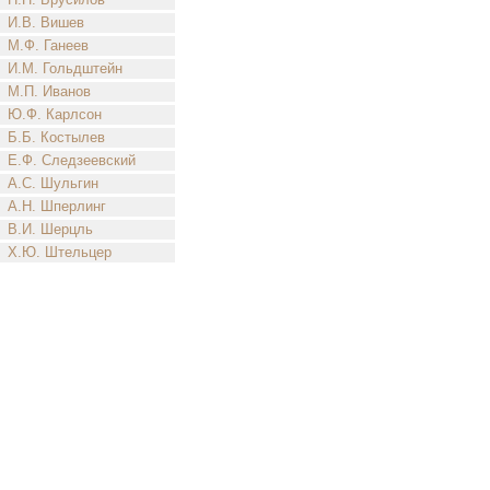
И.В. Вишев
М.Ф. Ганеев
И.М. Гольдштейн
М.П. Иванов
Ю.Ф. Карлсон
Б.Б. Костылев
Е.Ф. Следзеевский
А.С. Шульгин
А.Н. Шперлинг
В.И. Шерцль
Х.Ю. Штельцер