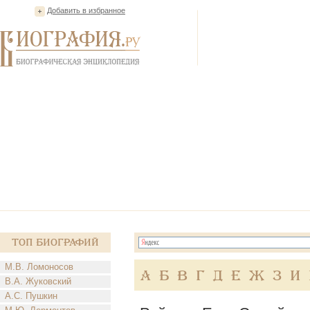
Добавить в избранное
Топ Биографий
М.В. Ломоносов
А
Б
В
Г
Д
Е
Ж
З
И
В.А. Жуковский
А.С. Пушкин