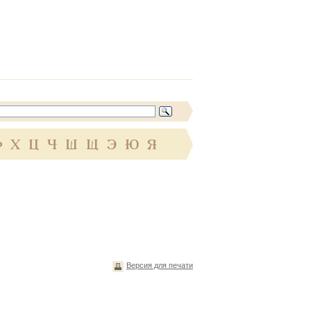
Ф
Х
Ц
Ч
Ш
Щ
Э
Ю
Я
Версия для печати