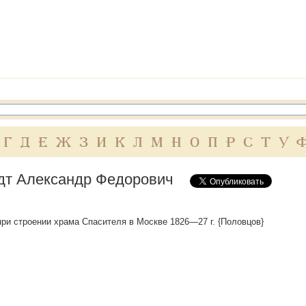
Г
Д
Е
Ж
З
И
К
Л
М
Н
О
П
Р
С
Т
У
дт Александр Федорович
при строении храма Спасителя в Москве 1826—27 г. {Половцов}