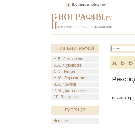
Добавить в избранное
Топ Биографий
М.В. Ломоносов
А
Б
В
В.А. Жуковский
А.С. Пушкин
Рексро
М.Ю. Лермонтов
И.А. Крылов
Ф.М. Достоевский
Г.Р. Державин
архитектор 
Рубрики
Новости