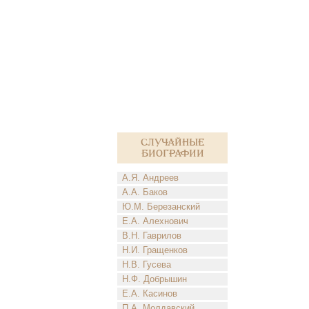
Случайные
биографии
А.Я. Андреев
А.А. Баков
Ю.М. Березанский
Е.А. Алехнович
В.Н. Гаврилов
Н.И. Гращенков
Н.В. Гусева
Н.Ф. Добрышин
Е.А. Касинов
П.А. Молдавский