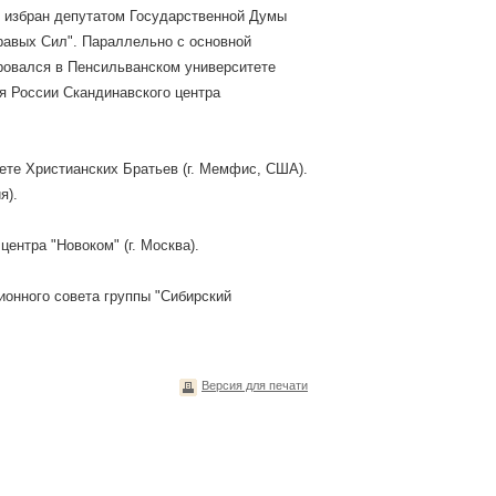
л избран депутатом Государственной Думы
равых Сил". Параллельно с основной
ровался в Пенсильванском университете
я России Скандинавского центра
тете Христианских Братьев (г. Мемфис, США).
я).
ентра "Новоком" (г. Москва).
ионного совета группы "Сибирский
Версия для печати