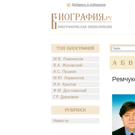
Добавить в избранное
Топ Биографий
М.В. Ломоносов
А
Б
В
В.А. Жуковский
А.С. Пушкин
Ремчук
М.Ю. Лермонтов
И.А. Крылов
Ф.М. Достоевский
Г.Р. Державин
Рубрики
Новости