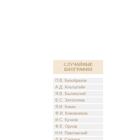
Случайные
биографии
П.В. Безобразов
А.Д. Альтштейн
Я.В. Былинский
Б.С. Затопляев
Я.И. Кикин
Ф.И. Кожевников
И.С. Кучков
Ф.Е. Орлов
Н.Н. Павловский
Л.А. Саккети