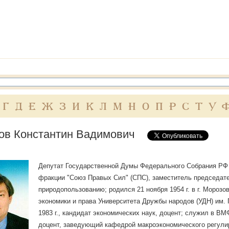
Г
Д
Е
Ж
З
И
К
Л
М
Н
О
П
Р
С
Т
У
ов Константин Вадимович
Депутат Государственной Думы Федерального Собрания РФ тр
фракции "Союз Правых Сил" (СПС), заместитель председат
природопользованию; родился 21 ноября 1954 г. в г. Морозо
экономики и права Университета Дружбы народов (УДН) им. 
1983 г., кандидат экономических наук, доцент; служил в В
доцент, заведующий кафедрой макроэкономического регули