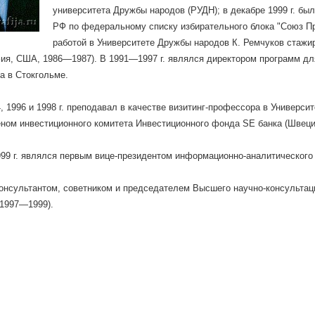
университета Дружбы народов (РУДН); в декабре 1999 г. бы
РФ по федеральному списку избирательного блока "Союз П
работой в Университете Дружбы народов К. Ремчуков стажи
я, США, 1986—1987). В 1991—1997 г. являлся директором программ дл
а в Стокгольме.
4, 1996 и 1998 г. преподавал в качестве визитинг-профессора в Универси
ном инвестиционного комитета Инвестиционного фонда SE банка (Швеци
999 г. являлся первым вице-президентом информационно-аналитического ц
онсультантом, советником и председателем Высшего научно-консультац
1997—1999).