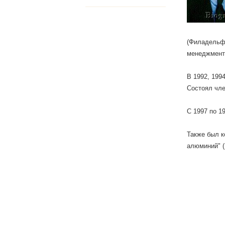
(Филадельфи
менеджмент
В 1992, 199
Состоял чле
С 1997 по 1
Также был к
алюминий" (