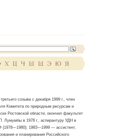
Ф
Х
Ц
Ч
Ш
Щ
Э
Ю
Я
етьего созыва с декабря 1999 г., член
еля Комитета по природным ресурсам и
вске Ростовской области; окончил факультет
П. Лумумбы в 1978 г., аспирантуру УДН в
МФ (1978—1980); 1983—1999 — ассистент,
рования и планирования Российского