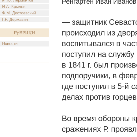
Ренгартен Иван Иванов
М.Ю. Лермонтов
И.А. Крылов
Ф.М. Достоевский
Г.Р. Державин
— защитник Севасто
происходил из дворя
Рубрики
воспитывался в час
Новости
поступил на службу
в 1841 г. был произ
подпоручики, в фев
где поступил в 5-й 
делах против горцев
Во время обороны кр
сражениях Р. проявл