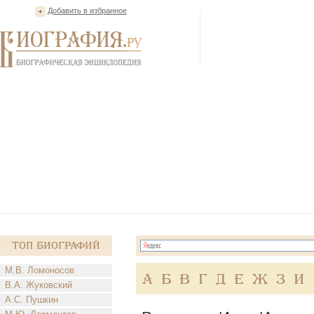
Добавить в избранное
Топ Биографий
М.В. Ломоносов
А
Б
В
Г
Д
Е
Ж
З
И
В.А. Жуковский
А.С. Пушкин