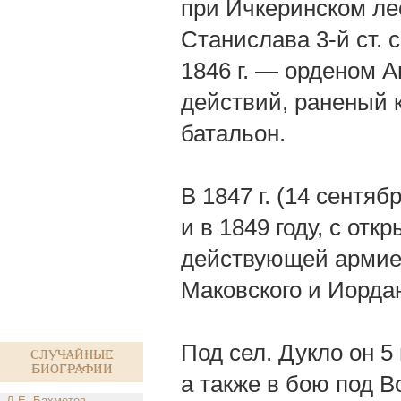
при Ичкеринском лес
Станислава 3-й ст. 
1846 г. — орденом А
действий, раненый к
батальон.
В 1847 г. (14 сентя
и в 1849 году, с от
действующей армией 
Маковского и Иордан
Под сел. Дукло он 
Случайные
биографии
а также в бою под 
Д.Е. Бахметев