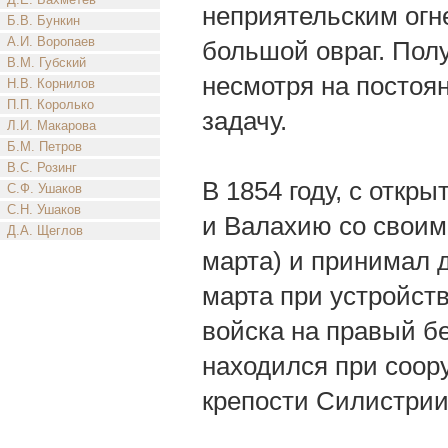
неприятельским огн
Б.В. Бункин
А.И. Воропаев
большой овраг. Полу
В.М. Губский
несмотря на постоя
Н.В. Корнилов
П.П. Королько
задачу.
Л.И. Макарова
Б.М. Петров
В.С. Розинг
В 1854 году, с откр
С.Ф. Ушаков
С.Н. Ушаков
и Валахию со своим
Д.А. Щеглов
марта) и принимал д
марта при устройств
войска на правый б
находился при соор
крепости Силистрии