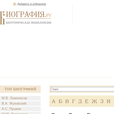
Добавить в избранное
Топ Биографий
М.В. Ломоносов
А
Б
В
Г
Д
Е
Ж
З
И
В.А. Жуковский
А.С. Пушкин