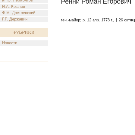
Ренни Роман Егорович
М.Ю. Лермонтов
И.А. Крылов
Ф.М. Достоевский
Г.Р. Державин
ген.-майор; р. 12 апр. 1778 г., † 26 октя
Рубрики
Новости