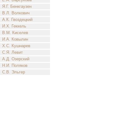
Я.Г. Бенкгаузен
В.Л. Волкович
А.К. Гвоздецкий
И.Х. Геккель
В.М. Киселев
И.А. Ковылин
Х.С. Кушнарев
С.Я. Левит
А.Д. Озерский
Н.И. Поляков
С.В. Эльгер