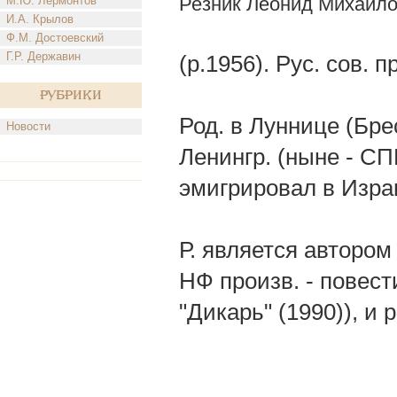
Резник Леонид Михайл
М.Ю. Лермонтов
И.А. Крылов
Ф.М. Достоевский
Г.Р. Державин
(р.1956). Рус. сов. п
Рубрики
Род. в Луннице (Бре
Новости
Ленингр. (ныне - СПБ
эмигрировал в Изра
Р. является авторо
НФ произв. - повест
"Дикарь" (1990)), и 