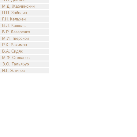
М.Д. Жабчинский
П.П. Забелин
Г.Н. Кельхен
В.Л. Кошель
Б.Р. Лазаренко
М.И. Тверской
Р.Х. Рахимов
В.А. Сидяк
М.Ф. Степанов
Э.О. Тальябуэ
И.Г. Устинов