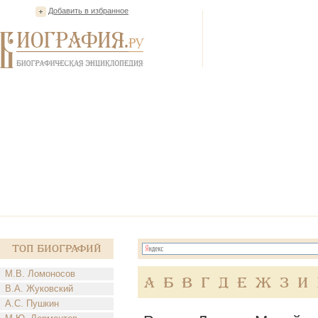
Добавить в избранное
Топ Биографий
М.В. Ломоносов
А
Б
В
Г
Д
Е
Ж
З
И
В.А. Жуковский
А.С. Пушкин