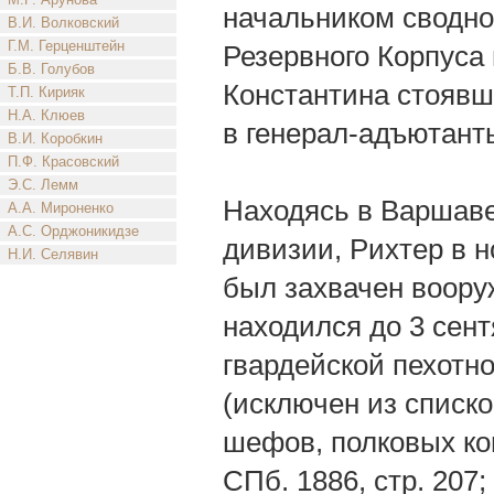
начальником сводно
В.И. Волковский
Г.М. Герценштейн
Резервного Корпуса
Б.В. Голубов
Константина стоявши
Т.П. Кирияк
Н.А. Клюев
в генерал-адъютанты
В.И. Коробкин
П.Ф. Красовский
Э.С. Лемм
Находясь в Варшаве 
А.А. Мироненко
А.С. Орджоникидзе
дивизии, Рихтер в н
Н.И. Селявин
был захвачен воору
находился до 3 сент
гвардейской пехотно
(исключен из списко
шефов, полковых ком
СПб. 1886, стр. 207;