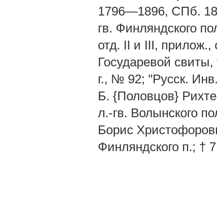
1796—1896, СПб. 1896
гв. Финляндского полк
отд. II и III, прилож
Государевой свиты, т
г., № 92; "Русск. Инв
Б. {Половцов} Рихте
л.-гв. Волынского по
Борис Христофорович
Финляндского п.; † 7