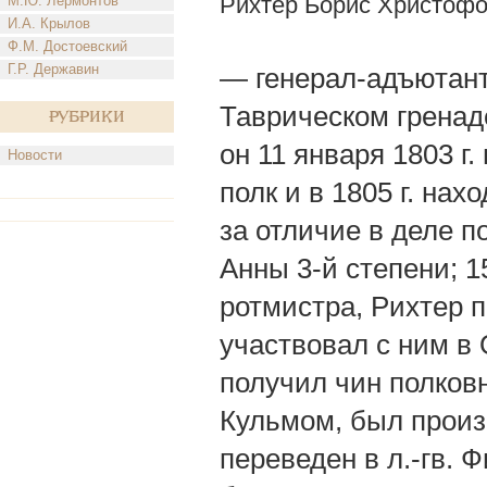
Рихтер Борис Христоф
М.Ю. Лермонтов
И.А. Крылов
Ф.М. Достоевский
Г.Р. Державин
— генерал-адъютант;
Таврическом гренаде
Рубрики
он 11 января 1803 г
Новости
полк и в 1805 г. на
за отличие в деле 
Анны 3-й степени; 1
ротмистра, Рихтер п
участвовал с ним в 
получил чин полковни
Кульмом, был произв
переведен в л.-гв. 