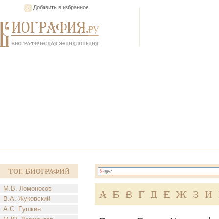
Добавить в избранное
Топ Биографий
М.В. Ломоносов
А
Б
В
Г
Д
Е
Ж
З
И
В.А. Жуковский
А.С. Пушкин