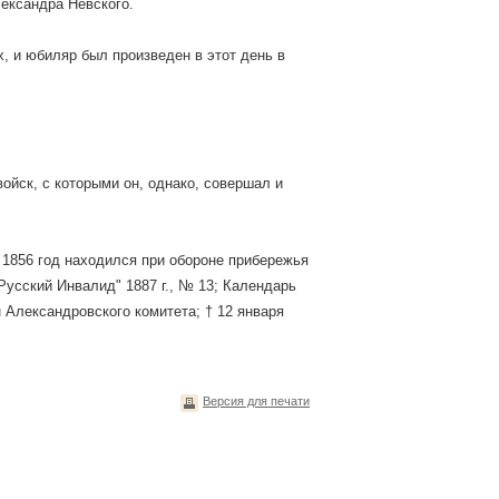
лександра Невского.
х, и юбиляр был произведен в этот день в
ойск, с которыми он, однако, совершал и
о 1856 год находился при обороне прибережья
"Русский Инвалид" 1887 г., № 13; Календарь
ен Александровского комитета; † 12 января
Версия для печати