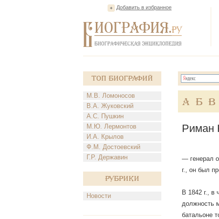
Добавить в избранное
Топ Биографий
М.В. Ломоносов
А
Б
В
В.А. Жуковский
А.С. Пушкин
Риман 
М.Ю. Лермонтов
И.А. Крылов
Ф.М. Достоевский
Г.Р. Державин
— генерал о
г., он был 
Рубрики
В 1842 г., 
Новости
должность м
батальоне т