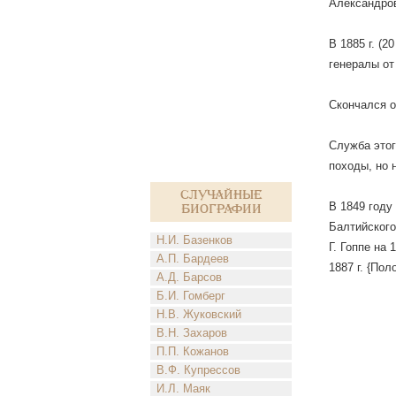
Александров
В 1885 г. (
генералы от
Скончался о
Служба этог
походы, но 
Случайные
В 1849 году
биографии
Балтийского
Н.И. Базенков
Г. Гоппе на 
А.П. Бардеев
1887 г. {Пол
А.Д. Барсов
Б.И. Гомберг
Н.В. Жуковский
В.Н. Захаров
П.П. Кожанов
В.Ф. Купрессов
И.Л. Маяк