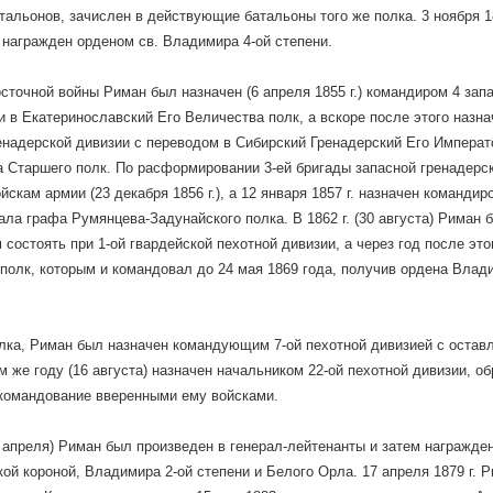
тальонов, зачислен в действующие батальоны того же полка. 3 ноября 
 награжден орденом св. Владимира 4-ой степени.
сточной войны Риман был назначен (6 апреля 1855 г.) командиром 4 зап
и в Екатеринославский Его Величества полк, а вскоре после этого наз
енадерской дивизии с переводом в Сибирский Гренадерский Его Императ
 Старшего полк. По расформировании 3-ей бригады запасной гренадерс
йскам армии (23 декабря 1856 г.), а 12 января 1857 г. назначен команди
а графа Румянцева-Задунайского полка. В 1862 г. (30 августа) Риман 
 состоять при 1-ой гвардейской пехотной дивизии, а через год после эт
полк, которым и командовал до 24 мая 1869 года, получив ордена Влади
лка, Риман был назначен командующим 7-ой пехотной дивизией с оставл
ом же году (16 августа) назначен начальником 22-ой пехотной дивизии, 
командование вверенными ему войсками.
17 апреля) Риман был произведен в генерал-лейтенанты и затем награжде
ой короной, Владимира 2-ой степени и Белого Орла. 17 апреля 1879 г. 