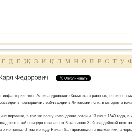
Г
Д
Е
Ж
З
И
К
Л
М
Н
О
П
Р
С
Т
У
Карл Федорович
т инфантерии, член Александровского Комитета о раненых; по окончании
произведен в прапорщики лейб-гвардии в Литовский полк, в котором и н
в чине поручика, в том же полку командовал ротой и 13 июня 1849 года, 
ладшего штаб-офицера в запасных батальонах 3-ей гвардейской пехотно
ого же полка. В том же году Риман был произведен в полковники, а через 