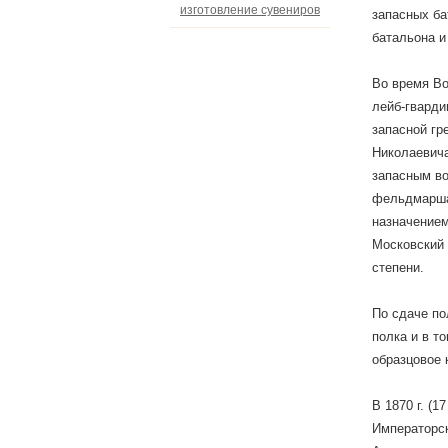
изготовление сувениров
запасных ба
батальона и
Во время Во
лейб-гварди
запасной гр
Николаевича
запасным во
фельдмаршал
назначением
Московский 
степени.
По сдаче по
полка и в т
образцовое 
В 1870 г. (
Императорск