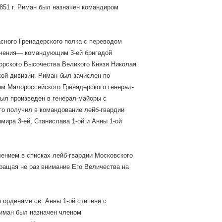
1851 г. Риман был назначен командиром
асного Гренадерского полка с переводом
начения— командующим 3-ей бригадой
орского Высочества Великого Князя Николая
кой дивизии, Риман был зачислен по
ром Малороссийского Гренадерского генерал-
был произведен в генерал-майоры с
ого получил в командование лейб-гвардии
мира 3-ей, Станислава 1-ой и Анны 1-ой
ением в списках лейб-гвардии Московского
обращая не раз внимание Его Величества на
н орденами св. Анны 1-ой степени с
Риман был назначен членом