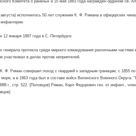
ского Комитета о раненых и 15 мая 1883 года награжден орденом св. А
20 августа) исполнилось 50 лет служения К. Ф. Римана в офицерских чина
 инфантерии.
н 12 января 1887 года в С.-Петербурге.
о генерала протекла среди мирного командования различными частями в
не участвовал в делах против неприятелей.
 К. Ф. Риман совершил поход с гвардией к западным границам; с 1855 п
 моря, а в 1863 года был в составе войск Виленского Военного Округа. 
1888 г., стр. 522. {Половцов} Риман, Карл Федорович ген. от инфант., чл
овцов}