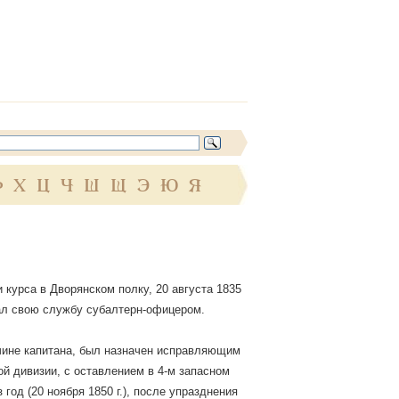
Ф
Х
Ц
Ч
Ш
Щ
Э
Ю
Я
 курса в Дворянском полку, 20 августа 1835
ачал свою службу субалтерн-офицером.
в чине капитана, был назначен исправляющим
й дивизии, с оставлением в 4-м запасном
год (20 ноября 1850 г.), после упразднения