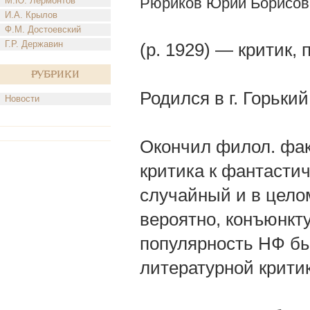
Рюриков Юрий Борисов
М.Ю. Лермонтов
И.А. Крылов
Ф.М. Достоевский
Г.Р. Державин
(р. 1929) — критик, 
Рубрики
Родился в г. Горьки
Новости
Окончил филол. фак-
критика к фантастич
случайный и в цело
вероятно, конъюнкт
популярность НФ бы
литературной критик