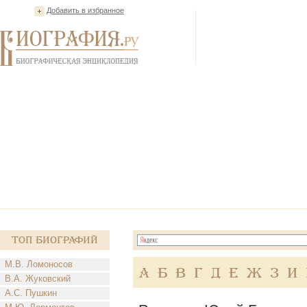
Добавить в избранное
Топ Биографий
М.В. Ломоносов
А
Б
В
Г
Д
Е
Ж
З
И
В.А. Жуковский
А.С. Пушкин