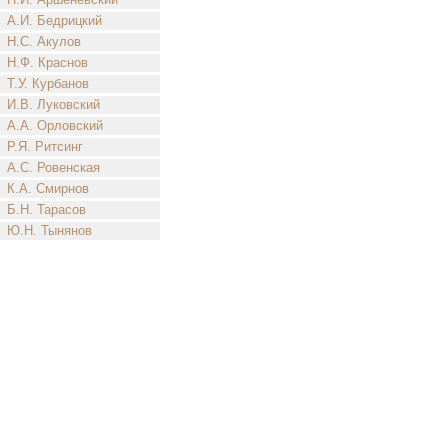
А.И. Бедрицкий
Н.С. Акулов
Н.Ф. Краснов
Т.У. Курбанов
И.В. Луковский
А.А. Орловский
Р.Я. Ритсинг
А.С. Ровенская
К.А. Смирнов
Б.Н. Тарасов
Ю.Н. Тынянов