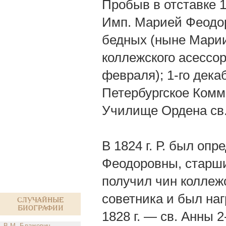
Пробыв в отставке 1/
Имп. Марией Феодор
бедных (ныне Марии
коллежского асессор
февраля); 1-го декаб
Петербургское Комме
Училище Ордена св.
В 1824 г. Р. был опр
Феодоровны, старши
получил чин коллежск
советника и был наг
Случайные
биографии
1828 г. — св. Анны 2
В.М. Блажевич