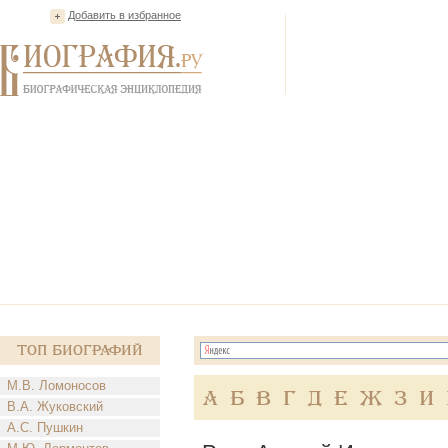
Добавить в избранное
Топ Биографий
М.В. Ломоносов
А
Б
В
Г
Д
Е
Ж
З
И
В.А. Жуковский
А.С. Пушкин