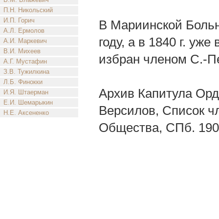
П.Н. Никольский
И.П. Горич
В Мариинской Больн
А.Л. Ермолов
году, а в 1840 г. уже
А.И. Маркевич
В.И. Михеев
избран членом С.-П
А.Г. Мустафин
З.В. Тужилкина
Л.Б. Финокки
Архив Капитула Орде
И.Я. Штаерман
Е.И. Шемарыкин
Версилов, Список ч
Н.Е. Аксененко
Общества, СПб. 1902 