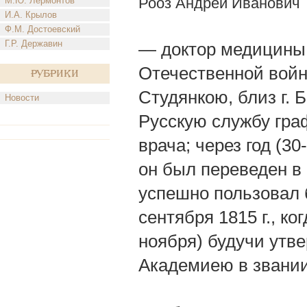
Рооз Андрей Иванович
М.Ю. Лермонтов
И.А. Крылов
Ф.М. Достоевский
Г.Р. Державин
— доктор медицины; 
Отечественной войны
Рубрики
Студянкою, близ г. Б
Новости
Русскую службу гра
врача; через год (30
он был переведен в 
успешно пользовал б
сентября 1815 г., ко
ноября) будучи утв
Академиею в звании