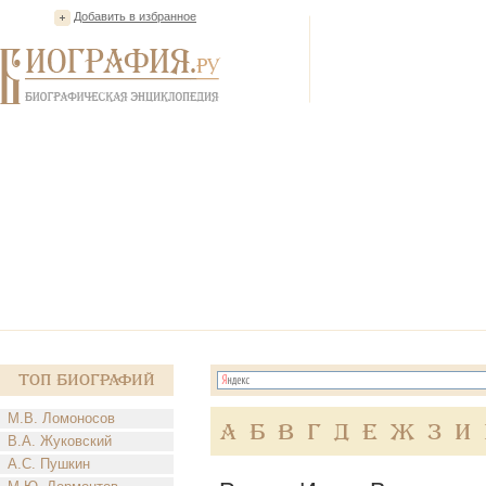
Добавить в избранное
Топ Биографий
М.В. Ломоносов
А
Б
В
Г
Д
Е
Ж
З
И
В.А. Жуковский
А.С. Пушкин