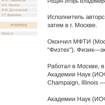
Рощин Игорь Владимир
М.Ю. Лермонтов
И.А. Крылов
Ф.М. Достоевский
Г.Р. Державин
Исполнитель авторск
затем в г. Москве.
Рубрики
Новости
Окончил МФТИ (Мос
"Физтех"). Физик—э
Работал в Москве, 
Академии Наук (ИОФ
Champaign, Illinois
Академии Наук (ИОФ