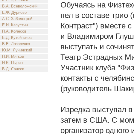
Обучаясь на Физтехе
В.А. Всеволожский
Е.Ф. Дурново
пел в составе трио
А.С. Заболоцкой
Контраст") вместе с
Е.И. Капустин
П.А. Колесов
и Владимиром Глушк
Е.Д. Кутейников
В.Е. Лазаренко
выступать и сочиня
Ю.М. Лучинский
Театр Эстрадных М
Н.И. Мягков
Н.В. Пырин
Участник клуба "Фи
В.Д. Санеев
контакты с челябин
(руководитель Шаки
Изредка выступал в 
затем в США. С мом
организатор одного