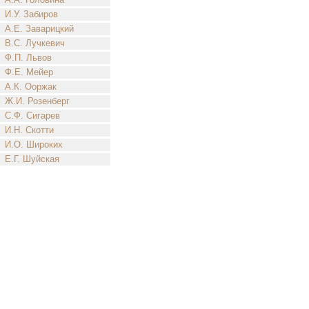
И.У. Забиров
А.Е. Заварицкий
В.С. Лучкевич
Ф.П. Львов
Ф.Е. Мейер
А.К. Ооржак
Ж.И. Розенберг
С.Ф. Сигарев
И.Н. Скотти
И.О. Широких
Е.Г. Шуйская