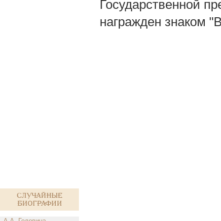
Государственной пр
награжден знаком "
Случайные
биографии
А.А. Головина