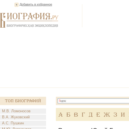
Добавить в избранное
Топ Биографий
М.В. Ломоносов
А
Б
В
Г
Д
Е
Ж
З
И
В.А. Жуковский
А.С. Пушкин