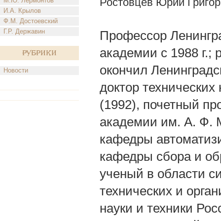
Ростовцев Юрий Григор
М.Ю. Лермонтов
И.А. Крылов
Ф.М. Достоевский
Г.Р. Державин
Профессор Ленингр
академии с 1988 г.; 
Рубрики
окончил Ленинградс
Новости
доктор технических
(1992), почетный п
академии им. А. Ф.
кафедры автоматиз
кафедры сбора и о
ученый в области с
технических и орга
науки и техники Рос