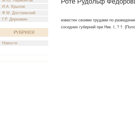
Роте Рудольф Федоров
М.Ю. Лермонтов
И.А. Крылов
Ф.М. Достоевский
Г.Р. Державин
известен своими трудами по разведени
соседних губерний при Ник. I, ? †. {Пол
Рубрики
Новости