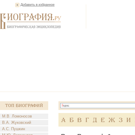
Добавить в избранное
Топ Биографий
М.В. Ломоносов
А
Б
В
Г
Д
Е
Ж
З
И
В.А. Жуковский
А.С. Пушкин