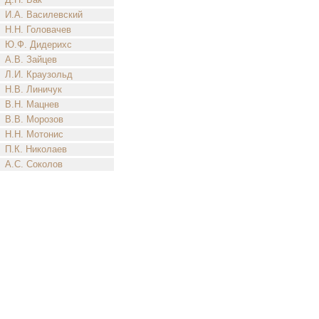
И.А. Василевский
Н.Н. Головачев
Ю.Ф. Дидерихс
А.В. Зайцев
Л.И. Краузольд
Н.В. Линичук
В.Н. Мацнев
В.В. Морозов
Н.Н. Мотонис
П.К. Николаев
А.С. Соколов