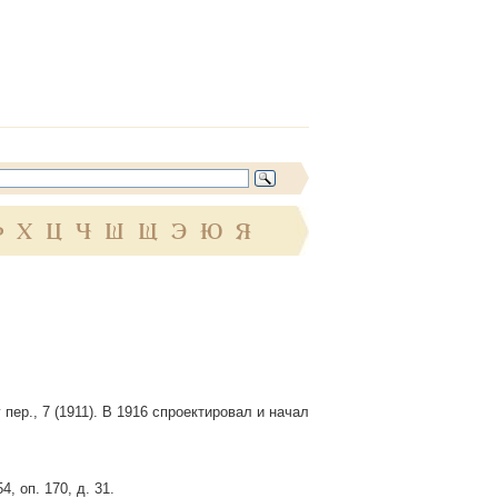
Ф
Х
Ц
Ч
Ш
Щ
Э
Ю
Я
пер., 7 (1911). В 1916 спроектировал и начал
, оп. 170, д. 31.