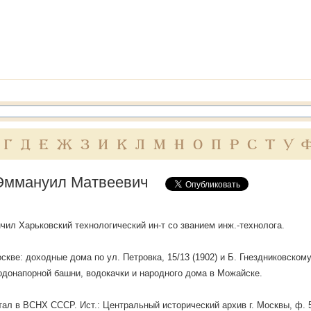
Г
Д
Е
Ж
З
И
К
Л
М
Н
О
П
Р
С
Т
У
Эммануил Матвеевич
нчил Харьковский технологический ин-т со званием инж.-технолога.
скве: доходные дома по ул. Петровка, 15/13 (1902) и Б. Гнездниковскому 
одонапорной башни, водокачки и народного дома в Можайске.
тал в ВСНХ СССР. Ист.: Центральный исторический архив г. Москвы, ф. 54