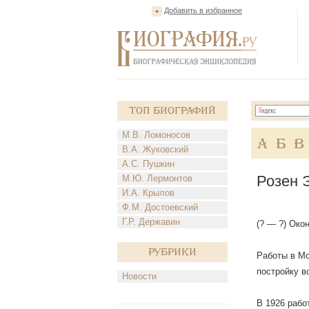
Добавить в избранное
Топ Биографий
М.В. Ломоносов
А
Б
В
В.А. Жуковский
А.С. Пушкин
Розен 
М.Ю. Лермонтов
И.А. Крылов
Ф.М. Достоевский
Г.Р. Державин
(? — ?) Око
Рубрики
Работы в Мо
постройку в
Новости
В 1926 рабо