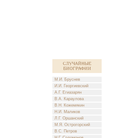
Случайные
биографии
М.И. Бруснев
И.И. Георгиевский
А.Г. Егиазарян
В.А. Караулова
В.Н. Кожемякин
Н.И. Маликов
Л.Г. Оршанский
М.Я. Острогорский
В.С. Петров
Н.Г. Соломонов