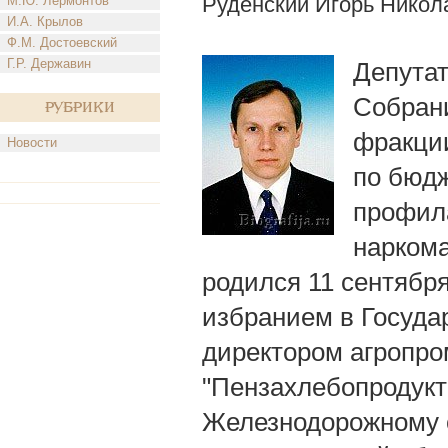
Руденский Игорь Никол
М.Ю. Лермонтов
И.А. Крылов
Ф.М. Достоевский
Г.Р. Державин
Депута
Собрани
Рубрики
фракции
Новости
по бюдж
профила
нарком
родился 11 сентября
избранием в Госуда
директором агропр
"Пензахлебопродукт
Железнодорожному 