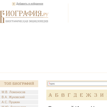
Добавить в избранное
Топ Биографий
М.В. Ломоносов
А
Б
В
Г
Д
Е
Ж
З
И
В.А. Жуковский
А.С. Пушкин