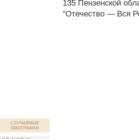
135 Пензенской обл
"Отечество — Вся Р
Случайные
биографии
С.В. Антуфьев