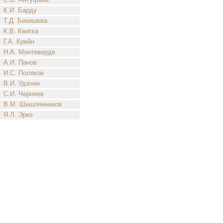
К.И. Барду
Т.Д. Бекишева
К.В. Квитка
Г.А. Крейн
Н.А. Монтеверде
А.И. Панов
И.С. Поляков
В.И. Удачин
С.И. Черняев
В.М. Шишлянников
Я.Л. Эрке