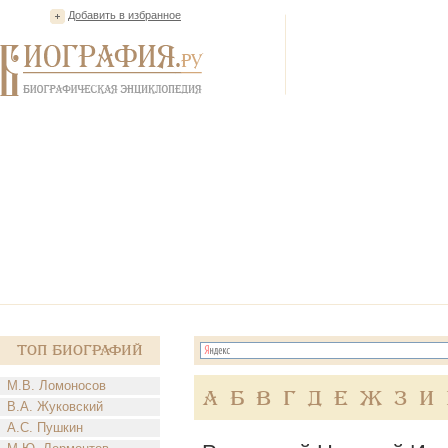
Добавить в избранное
Топ Биографий
М.В. Ломоносов
А
Б
В
Г
Д
Е
Ж
З
И
В.А. Жуковский
А.С. Пушкин