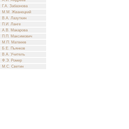
Г.А. Забазнова
М.М. Жванецкий
В.А. Лазуткин
П.И. Ланге
А.В. Макарова
П.П. Максимович
М.П. Матвеев
Б.Е. Пьянков
В.А. Учитель
Ф.Э. Ромер
М.С. Светин