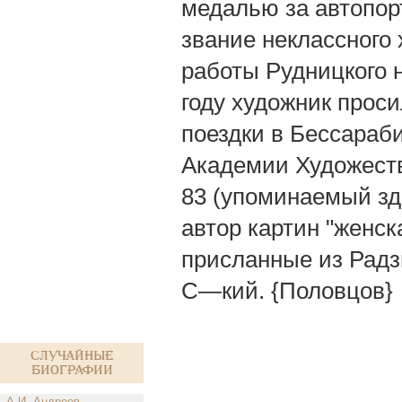
медалью за автопорт
звание неклассного
работы Рудницкого н
году художник проси
поездки в Бессараб
Академии Художеств, 
83 (упоминаемый зде
автор картин "женск
присланные из Радзи
С—кий. {Половцов}
Случайные
биографии
А.И. Андреев