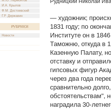
Рудницкий Николай Ив
М.Ю. Лермонтов
И.А. Крылов
Ф.М. Достоевский
Г.Р. Державин
— художник; происх
1831 году; по оконч
Рубрики
Институте он в 184
Новости
Таможню, откуда в 
Казенную Палату, но
отставку и отправил
гипсовых фигур Акад
через два года пере
сравнительно долго,
обстоятельствам", н
наградила 30-летне