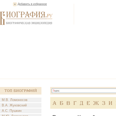
Добавить в избранное
Топ Биографий
М.В. Ломоносов
А
Б
В
Г
Д
Е
Ж
З
И
В.А. Жуковский
А.С. Пушкин