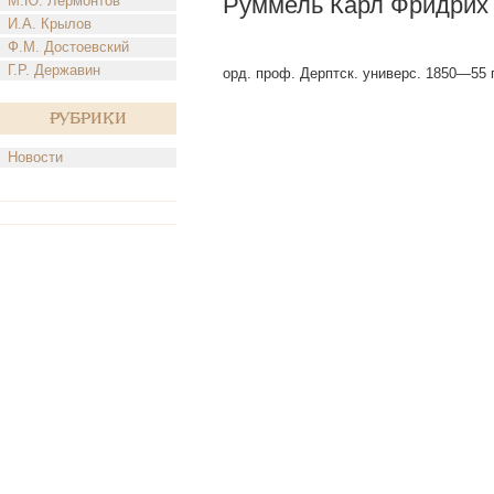
Руммель Карл Фридрих
М.Ю. Лермонтов
И.А. Крылов
Ф.М. Достоевский
Г.Р. Державин
орд. проф. Дерптск. универс. 1850—55 г
Рубрики
Новости