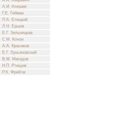
А.И. Алешин
Г.Е. Гейман
П.А. Елецкий
Л.Н. Ершов
Е.Г. Зельницкая
С.М. Кочои
А.А. Красиков
Е.Г. Лукьяновский
В.М. Магидов
Н.П. Ртищев
Р.К. Фрейтаг