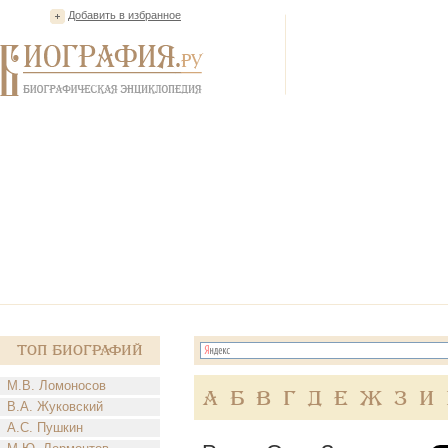
Добавить в избранное
Топ Биографий
М.В. Ломоносов
А
Б
В
Г
Д
Е
Ж
З
И
В.А. Жуковский
А.С. Пушкин