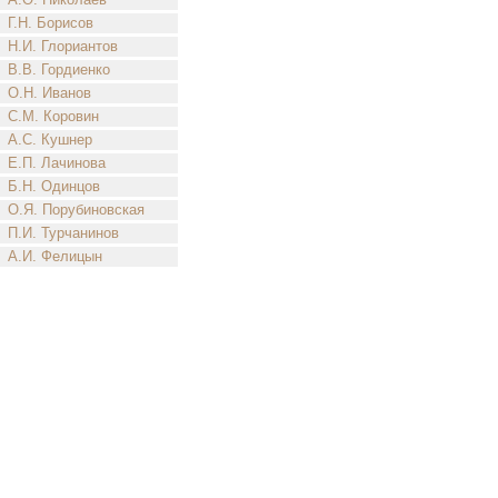
Г.Н. Борисов
Н.И. Глориантов
В.В. Гордиенко
О.Н. Иванов
С.М. Коровин
А.С. Кушнер
Е.П. Лачинова
Б.Н. Одинцов
О.Я. Порубиновская
П.И. Турчанинов
А.И. Фелицын