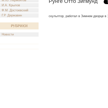
Рунге Отто Зигмунд
М.Ю. Лермонтов
И.А. Крылов
Ф.М. Достоевский
Г.Р. Державин
скульптор, работал в Зимнем дворце в 183
Рубрики
Новости