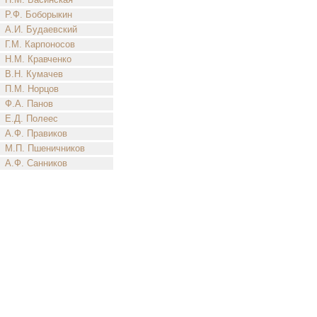
Р.Ф. Боборыкин
А.И. Будаевский
Г.М. Карпоносов
Н.М. Кравченко
В.Н. Кумачев
П.М. Норцов
Ф.А. Панов
Е.Д. Полеес
А.Ф. Правиков
М.П. Пшеничников
А.Ф. Санников