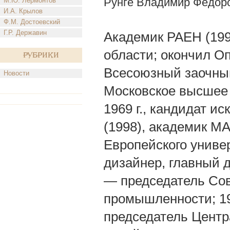
Рунге Владимир Федор
М.Ю. Лермонтов
И.А. Крылов
Ф.М. Достоевский
Г.Р. Державин
Академик РАЕН (1999
области; окончил Оп
Рубрики
Всесоюзный заочный
Новости
Московское высшее
1969 г., кандидат и
(1998), академик М
Европейского униве
дизайнер, главный 
— председатель Сов
промышленности; 1
председатель Цент