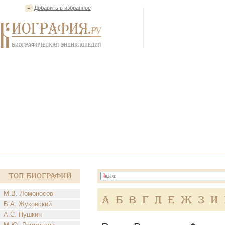
Добавить в избранное
Топ Биографий
М.В. Ломоносов
А
Б
В
Г
Д
Е
Ж
З
И
В.А. Жуковский
А.С. Пушкин