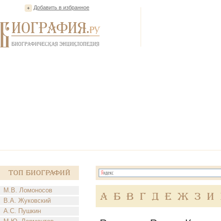
Добавить в избранное
Топ Биографий
М.В. Ломоносов
А
Б
В
Г
Д
Е
Ж
З
И
В.А. Жуковский
А.С. Пушкин