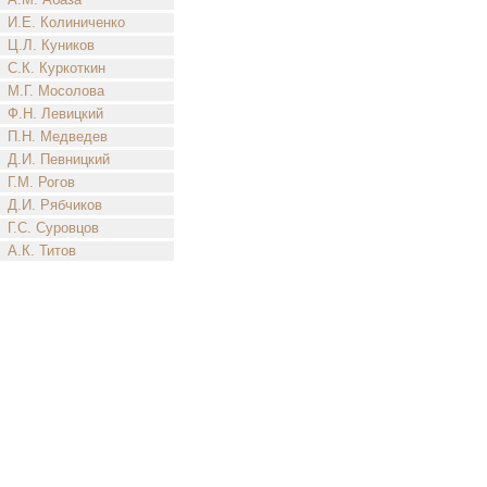
И.Е. Колиниченко
Ц.Л. Куников
С.К. Куркоткин
М.Г. Мосолова
Ф.Н. Левицкий
П.Н. Медведев
Д.И. Певницкий
Г.М. Рогов
Д.И. Рябчиков
Г.С. Суровцов
А.К. Титов