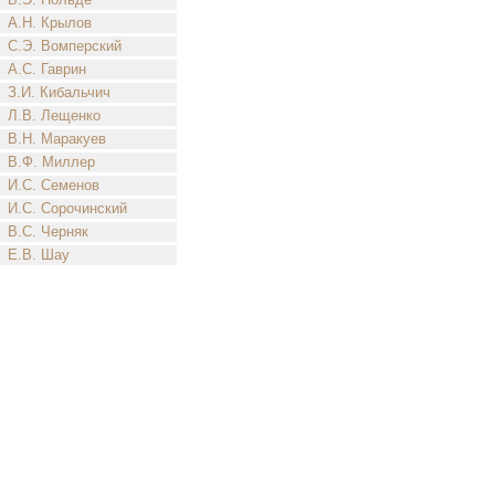
А.Н. Крылов
С.Э. Вомперский
А.С. Гаврин
З.И. Кибальчич
Л.В. Лещенко
В.Н. Маракуев
В.Ф. Миллер
И.С. Семенов
И.С. Сорочинский
В.С. Черняк
Е.В. Шау