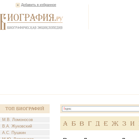
Добавить в избранное
Топ Биографий
М.В. Ломоносов
А
Б
В
Г
Д
Е
Ж
З
И
В.А. Жуковский
А.С. Пушкин