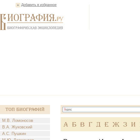
Добавить в избранное
Топ Биографий
М.В. Ломоносов
А
Б
В
Г
Д
Е
Ж
З
И
В.А. Жуковский
А.С. Пушкин