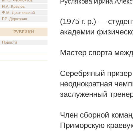
Руслякова Ирина Алек
М.Ю. Лермонтов
И.А. Крылов
Ф.М. Достоевский
Г.Р. Державин
(1975 г. р.) — студ
академии физическо
Рубрики
Новости
Мастер спорта межд
Серебряный призер 
неоднократная чемп
заслуженный тренер 
Член сборной команд
Приморскую краевую