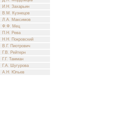
И.Н. Захарьин
В.М. Кузнецов
Л.А. Максимов
Ф.Ф. Мец
П.Н. Рева
Н.Н. Покровский
В.Г. Пиотрович
Г.В. Рейтерн
Г.Г. Тамман
Г.А. Шугурова
А.Н. Юльев