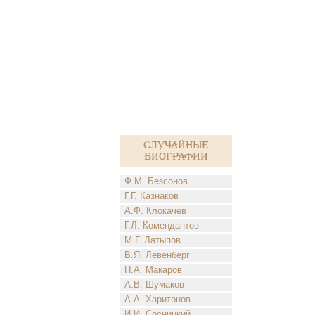
Случайные
биографии
Ф.М. Безсонов
Г.Г. Казнаков
А.Ф. Клокачев
Г.Л. Комендантов
М.Г. Латыпов
В.Я. Левенберг
Н.А. Макаров
А.В. Шумаков
А.А. Харитонов
И.И. Сосницкий