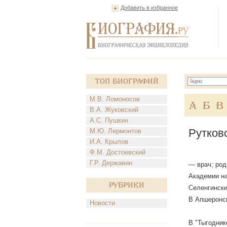
Добавить в избранное
Топ Биографий
М.В. Ломоносов
А
Б
В
В.А. Жуковский
А.С. Пушкин
Рутков
М.Ю. Лермонтов
И.А. Крылов
Ф.М. Достоевский
Г.Р. Державин
— врач; род
Академии на
Рубрики
Селенгински
В Апшеронск
Новости
В "Тыгодник