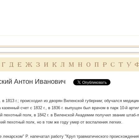
Г
Д
Е
Ж
З
И
К
Л
М
Н
О
П
Р
С
Т
У
ский Антон Иванович
. в 1813 г.; происходил из дворян Виленской губернии; обучался медиц
 казенный счет с 1832 г., в 1836 г. выпущен был врачом в парк 10-й арти
й пехотный полк, в 1842 г. в Виленской Академии получил звание штаб-л
ий пехотный полк, но в том же году умер от воспаления легких.
е лекарском" Р. напечатал работу "Круп травматического происхождения" 