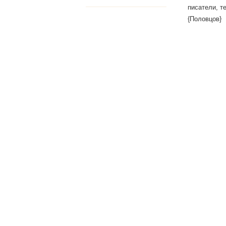
писатели, те
{Половцов}