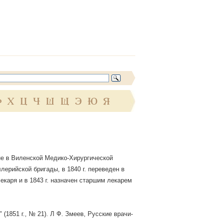
Ф
Х
Ц
Ч
Ш
Щ
Э
Ю
Я
ине в Виленской Медико-Хирургической
ллерийской бригады, в 1840 г. переведен в
екаря и в 1843 г. назначен старшим лекарем
(1851 г., № 21). Л Ф. Змеев, Русские врачи-