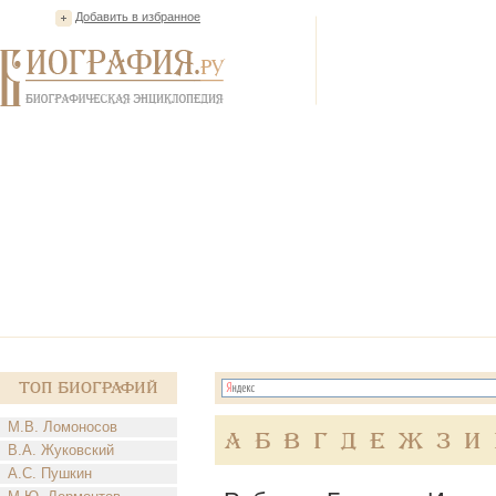
Добавить в избранное
Топ Биографий
М.В. Ломоносов
А
Б
В
Г
Д
Е
Ж
З
И
В.А. Жуковский
А.С. Пушкин