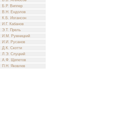
Б.Р. Виппер
В.Н. Ендолов
К.Б. Иогансон
И.Г. Кабанов
Э.Т. Прель
И.М. Румницкий
И.И. Русанов
Д.К. Скотти
Л.Э. Слуцкий
А.Ф. Щепетов
П.Н. Яковлев