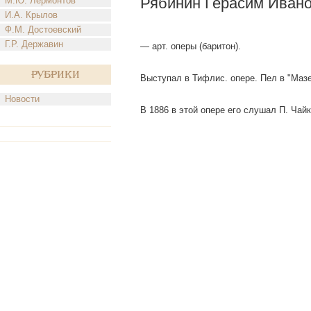
Рябинин Герасим Иван
М.Ю. Лермонтов
И.А. Крылов
Ф.М. Достоевский
Г.Р. Державин
— арт. оперы (баритон).
Рубрики
Выступал в Тифлис. опере. Пел в "Мазе
Новости
В 1886 в этой опере его слушал П. Чайк