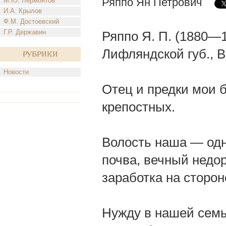
Ряппо Ян Петрович
М.Ю. Лермонтов
И.А. Крылов
Ф.М. Достоевский
Г.Р. Державин
Ряппо Я. П. (1880—1
Лифляндской губ., В
Рубрики
Новости
Отец и предки мои 
крепостных.
Волость наша — одн
почва, вечный недо
заработка на сторон
Нужду в нашей семь