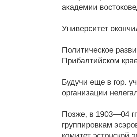
академии востокове
Университет окончил 
Политическое разви
Прибалтийском крае
Будучи еще в гор. у
организации нелега
Позже, в 1903—04 гг
группировкам эсэровс
комитет эстонской э