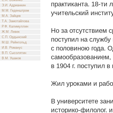
практиканта. 18-ти 
Э.И. Адрианкин
М.М. Геденштром
учительский институ
М.А. Зайцев
Т.А. Замотайлова
Р.Ф. Калимуллин
Но за отсутствием с
Ж.М. Левек
С.П. Ордынский
поступил на службу 
М.Ш. Рейнгольд
с половиною года. 
И.В. Романус
В.П. Сысолятин
самообразованием, с
В.М. Ушаков
в 1904 г. поступил в
Жил уроками и рабо
В университете зан
историко-филолог. и