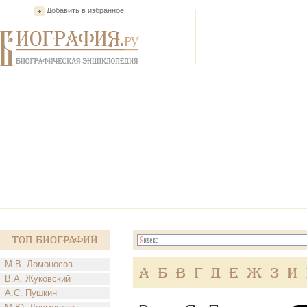
Добавить в избранное
Топ Биографий
М.В. Ломоносов
А
Б
В
Г
Д
Е
Ж
З
И
В.А. Жуковский
А.С. Пушкин