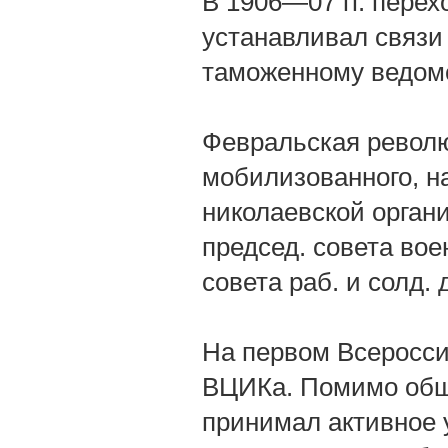
В 1906—07 гг. перех
устанавливал связи 
таможенному ведомс
Февральская революц
мобилизованного, на 
николаевской орган
председ. совета вое
совета раб. и солд. 
На первом Всеросси
ВЦИКа. Помимо обще
принимал активное у