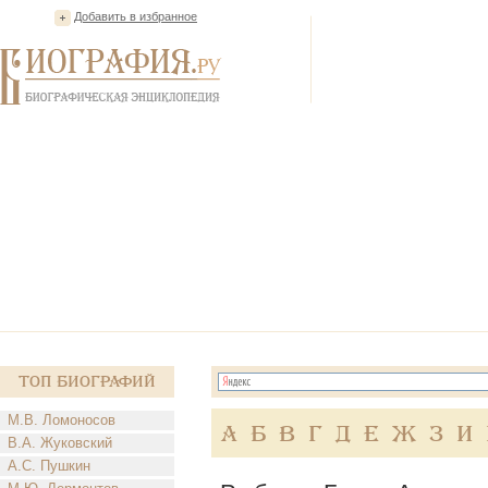
Добавить в избранное
Топ Биографий
М.В. Ломоносов
А
Б
В
Г
Д
Е
Ж
З
И
В.А. Жуковский
А.С. Пушкин