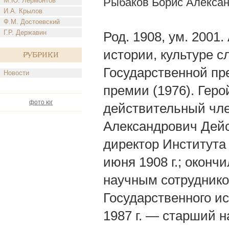
Рыбаков Борис Алекса
М.Ю. Лермонтов
И.А. Крылов
Ф.М. Достоевский
Г.Р. Державин
Род. 1908, ум. 2001.
истории, культуре 
Рубрики
Государственной пр
Новости
премии (1976). Геро
фото юг
действительный чле
Александрович Дейс
директор Института
июня 1908 г.; окончи
научным сотруднико
Государственного ис
1987 г. — старший 