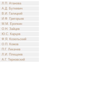
Л.П. Атанова
А.Д. Буткевич
В.И. Галицкий
И.Ф. Григорьев
М.М. Еропкин
О.Н. Зайцев
Ю.С. Карцов
Ф.Я. Козельский
О.П. Комов
П.Г. Лихачев
Л.И. Плещеев
А.Г. Терновский