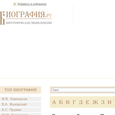
Добавить в избранное
Топ Биографий
М.В. Ломоносов
А
Б
В
Г
Д
Е
Ж
З
И
В.А. Жуковский
А.С. Пушкин