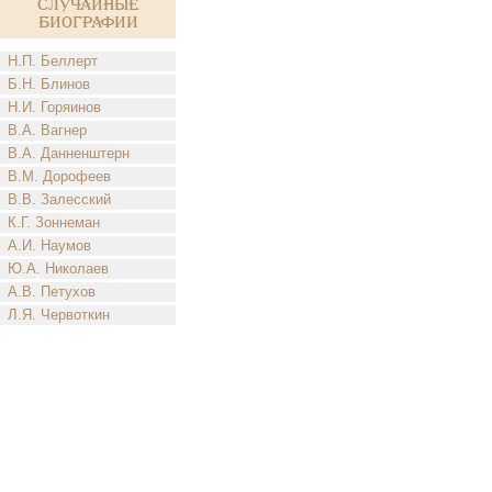
Случайные
биографии
Н.П. Беллерт
Б.Н. Блинов
Н.И. Горяинов
В.А. Вагнер
В.А. Данненштерн
В.М. Дорофеев
В.В. Залесский
К.Г. Зоннеман
А.И. Наумов
Ю.А. Николаев
А.В. Петухов
Л.Я. Червоткин