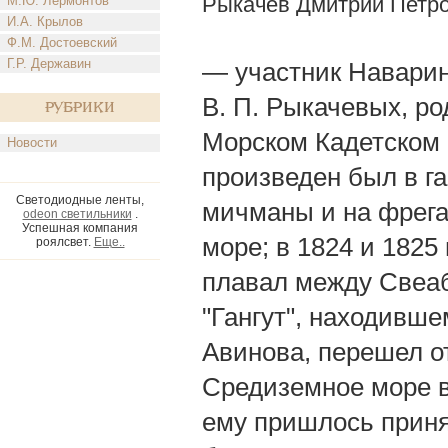
Рыкачев Дмитрии Петр
М.Ю. Лермонтов
И.А. Крылов
Ф.М. Достоевский
Г.Р. Державин
— участник Наваринс
В. П. Рыкачевых, ро
Рубрики
Морском Кадетском Ко
Новости
произведен был в га
Светодиодные ленты,
мичманы и на фрега
odeon светильники
.
Успешная компания
море; в 1824 и 1825
роялсвет.
Еще..
плавал между Свеабо
"Гангут", находивше
Авинова, перешел от
Средиземное море в 
ему пришлось приня