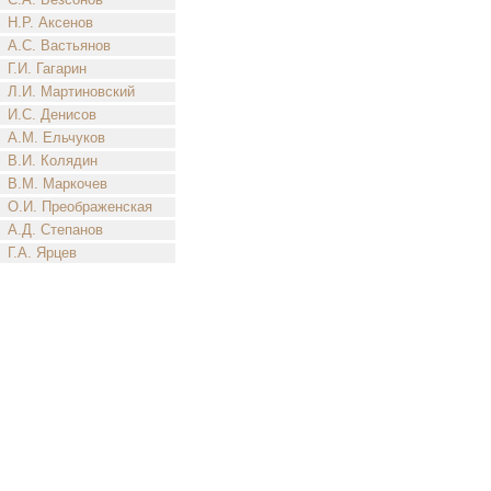
Н.Р. Аксенов
А.С. Вастьянов
Г.И. Гагарин
Л.И. Мартиновский
И.С. Денисов
А.М. Ельчуков
В.И. Колядин
В.М. Маркочев
О.И. Преображенская
А.Д. Степанов
Г.А. Ярцев