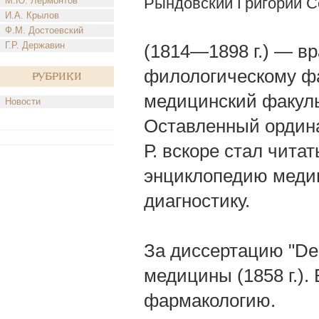
Рындовский Григорий 
М.Ю. Лермонтов
И.А. Крылов
Ф.М. Достоевский
Г.Р. Державин
(1814—1898 г.) — вр
филологическому фа
Рубрики
медицинский факульт
Новости
Оставленный ордина
Р. вскоре стал чита
энциклопедию меди
диагностику.
За диссертацию "De 
медицины (1858 г.).
фармакологию.