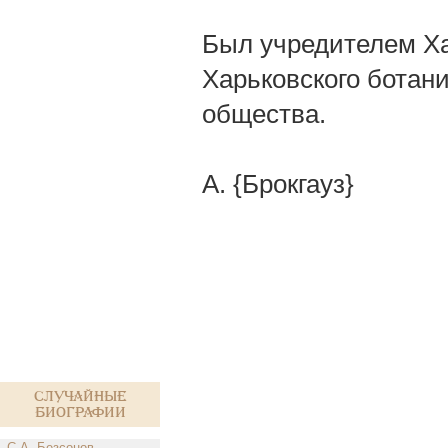
Был учредителем Ха
Харьковского ботани
общества.
А. {Брокгауз}
Случайные
биографии
С.А. Безсонов