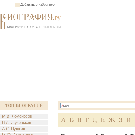
Добавить в избранное
Топ Биографий
М.В. Ломоносов
А
Б
В
Г
Д
Е
Ж
З
И
В.А. Жуковский
А.С. Пушкин