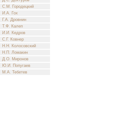
С.М. Городецкий
И.А. Гох
Г.А. Дровнин
Т.Ф. Калеп
И.И. Кедров
С.Г. Ковнер
Н.Н. Колосовский
Н.П. Ломакин
Д.О. Миронов
Ю.И. Попугаев
М.А. Тебетев