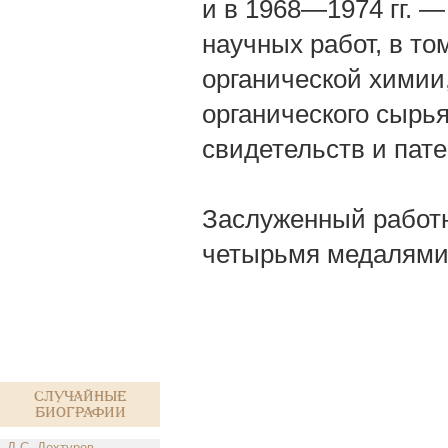
и в 1968—1974 гг. —
научных работ, в т
органической химии
органического сырья
свидетельств и пате
Заслуженный работн
четырьмя медалями
Случайные
биографии
Д.С. Дохтуров