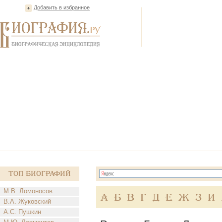
Добавить в избранное
Топ Биографий
М.В. Ломоносов
А
Б
В
Г
Д
Е
Ж
З
И
В.А. Жуковский
А.С. Пушкин