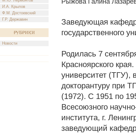
Рыжова Галина Лазаре
М.Ю. Лермонтов
И.А. Крылов
Ф.М. Достоевский
Г.Р. Державин
Заведующая кафедро
государственного ун
Рубрики
Новости
Родилась 7 сентября
Красноярского края.
университет (ТГУ), в
докторантуру при ТГ
(1972). С 1951 по 1
Всесоюзного научно
института, г. Ленинг
заведующий кафедро