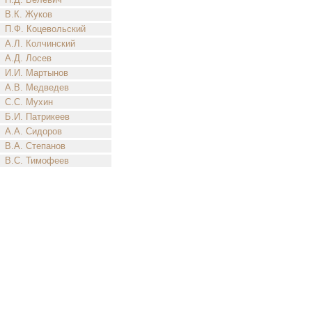
В.К. Жуков
П.Ф. Коцевольский
А.Л. Колчинский
А.Д. Лосев
И.И. Мартынов
А.В. Медведев
С.С. Мухин
Б.И. Патрикеев
А.А. Сидоров
В.А. Степанов
В.С. Тимофеев