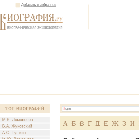
Добавить в избранное
Топ Биографий
М.В. Ломоносов
А
Б
В
Г
Д
Е
Ж
З
И
В.А. Жуковский
А.С. Пушкин