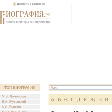
Добавить в избранное
Топ Биографий
М.В. Ломоносов
А
Б
В
Г
Д
Е
Ж
З
И
В.А. Жуковский
А.С. Пушкин