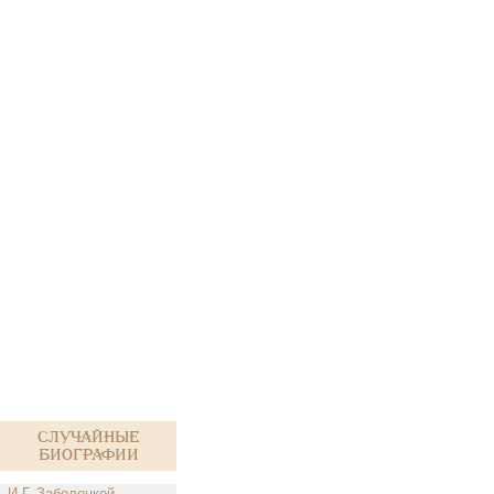
Случайные
биографии
И.Г. Заболоцкой