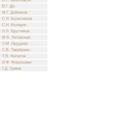
В.Г. Де
М.Г. Дойников
С.Н. Колесников
С.Н. Колядин
Л.Л. Кругликов
М.А. Литовская
З.М. Оруджев
С.В. Тарабукин
Т.В. Филатов
И.Ф. Фокельман
Г.Д. Гримм