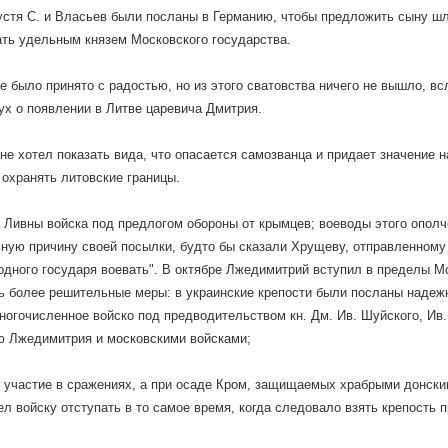
устя С. и Власьев были посланы в Германию, чтобы предложить сыну шл
ать удельным князем Московского государства.
 было принято с радостью, но из этого сватовства ничего не вышло, всл
ух о появлении в Литве царевича Дмитрия.
не хотел показать вида, что опасается самозванца и придает значение н
 охранять литовские границы.
 Ливны войска под предлогом обороны от крымцев; воеводы этого ополч
ную причину своей посылки, будто бы сказали Хрущеву, отправленному 
одного государя воевать". В октябре Лжедимитрий вступил в пределы Мо
ь более решительные меры: в украинские крепости были посланы надеж
ногочисленное войско под предводительством кн. Дм. Ив. Шуйского, Ив.
ю Лжедимитрия и московскими войсками;
 участие в сражениях, а при осаде Кром, защищаемых храбрыми донски
ел войску отступать в то самое время, когда следовало взять крепость 