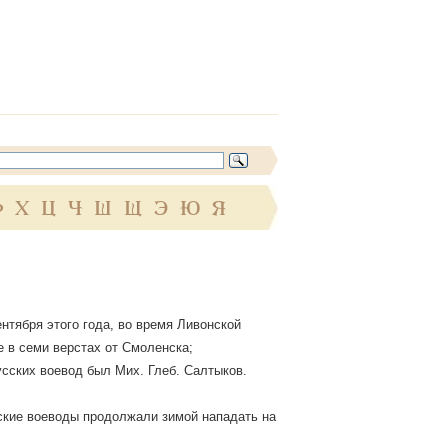
Ф
Х
Ц
Ч
Ш
Щ
Э
Ю
Я
ентября этого года, во время Ливонской
 в семи верстах от Смоленска;
сских воевод был Мих. Глеб. Салтыков.
вские воеводы продолжали зимой нападать на