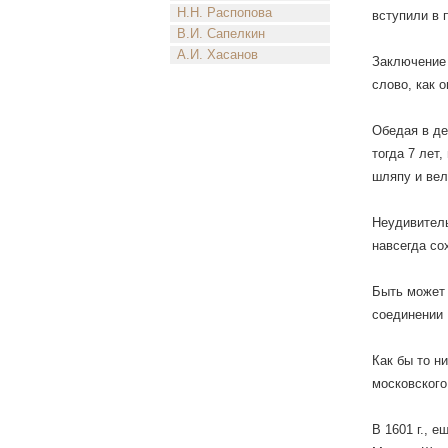
Н.Н. Распопова
вступили в 
В.И. Сапелкин
А.И. Хасанов
Заключение 
слово, как 
Обедая в де
тогда 7 лет
шляпу и вел
Неудивитель
навсегда со
Быть может 
соединении 
Как бы то н
московского
В 1601 г., 