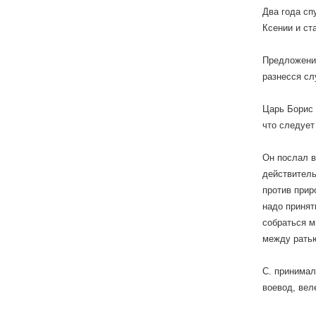
Два года сп
Ксении и ст
Предложение
разнесся сл
Царь Борис 
что следует
Он послал в
действитель
против прир
надо принят
собраться м
между рать
С. принимал
воевод, вел