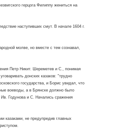
езвигского герцога Филиппу жениться на
едствие наступивших смут. В начале 1604 г.
ародной молве, но вместе с тем сознавал,
ения Петр Никит. Шереметев и С., понимая
уговаривать донских казаков: "трудно
сковского государства, и Борис увидал, что
ные воеводы, а в Брянске должно было
 Ив. Годунова и С. Начались сражения
ми казаками, не предупредив главных
приступом.