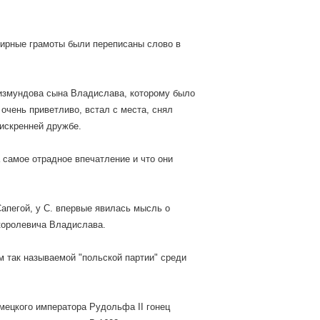
емирные грамоты были переписаны слово в
гизмундова сына Владислава, которому было
 очень приветливо, встал с места, снял
 искренней дружбе.
 самое отрадное впечатление и что они
апегой, у С. впервые явилась мысль о
королевича Владислава.
м так называемой "польской партии" среди
емецкого императора Рудольфа II гонец