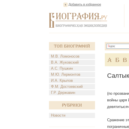
Добавить в избранное
Топ Биографий
М.В. Ломоносов
А
Б
В
В.А. Жуковский
А.С. Пушкин
Салтык
М.Ю. Лермонтов
И.А. Крылов
Ф.М. Достоевский
Г.Р. Державин
(по прозван
войны царя 
Рубрики
девятитысяч
Новости
Сражение эт
пограничные