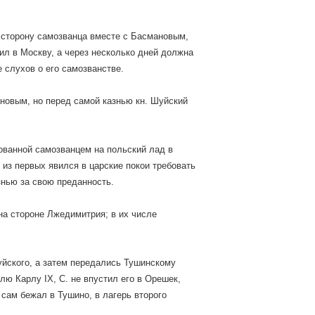
а сторону самозванца вместе с Басмановым,
ил в Москву, а через несколько дней должна
е слухов о его самозванстве.
новым, но перед самой казнью кн. Шуйский
ованной самозванцем на польский лад в
 из первых явился в царские покои требовать
нью за свою преданность.
 на стороне Лжедимитрия; в их числе
уйского, а затем передались Тушинскому
лю Карлу IX, С. не впустил его в Орешек,
 сам бежал в Тушино, в лагерь второго