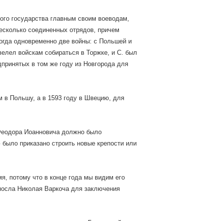
ого государства главным своим воеводам,
есколько соединенных отрядов, причем
тогда одновременно две войны: с Польшей и
велел войскам собираться в Торжке, и С. был
едпринятых в том же году из Новгорода для
м в Польшу, а в 1593 году в Швецию, для
 Феодора Иоанновича должно было
 было приказано строить новые крепости или
мя, потому что в конце года мы видим его
 посла Николая Варкоча для заключения