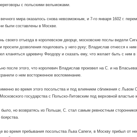
переговоры с польскими вельможами.
вечного мира оказалось снова невозможным, и 7-го января 1602 г. пер
они были составлены в Москве.
нь своего отъезда в королевском дворце, московские послы видели Си
, и просили дозволения поцеловать у него руку; Владислав отнесся к ним
ел кланяться царевичу Феодору и сказать ему, что желает быть с ним в
но после этого, что королевич Владислав произвел на С. и на Власьева
хранили о нем восторженное воспоминание.
именно во время этого посольства и под влиянием сближения с Львом С
Московского государства с Польско-Литовским под верховной властью 
и было, но возвратясь из Польши, С. стал самым ревностным стороннико
 боярства.
еще во время пребывания посольства Льва Сапеги, в Москву прибыл от н