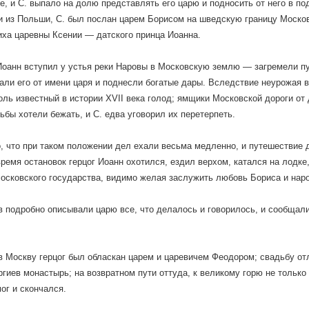
, и С. выпало на долю представлять его царю и подносить от него в пода
 из Польши, С. был послан царем Борисом на шведскую границу Москов
ха царевны Ксении — датского принца Иоанна.
Иоанн вступил у устья реки Наровы в Московскую землю — загремели пу
али его от имени царя и поднесли богатые дары. Вследствие неурожая 
оль известный в истории XVII века голод; ямщики Московской дороги от
ьбы хотели бежать, и С. едва уговорил их перетерпеть.
, что при таком положении дел ехали весьма медленно, и путешествие
время остановок герцог Иоанн охотился, ездил верхом, катался на лодке
осковского государства, видимо желая заслужить любовь Бориса и нар
в подробно описывали царю все, что делалось и говорилось, и сообщали 
в Москву герцог был обласкан царем и царевичем Феодором; свадьбу от
ргиев монастырь; на возвратном пути оттуда, к великому горю не только
мог и скончался.