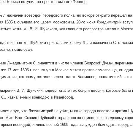
аря Бориса вступил на престол сын его Феодор.
был назначен воеводой передового полка, но вскоре открыто перешел н
ая 1605 г. объявил его царем московским. 20-го июня Лжедимитрий вступ
иться казнь кн. В. И. Шуйского, как главного распространителя в Москв
едствия над кн. Шуйским приставами к нему были назначены С. с Басма
вестно, помилован.
ние Лжедимитрия С. значится в числе членов Боярской Думы, переимен
а же 17 мая 1606 г. вспыхнул в Москве мятеж против самозванца, он один
имитрия, которому остался верен только Басманов, поплатившийся жиз
оцарении В. И. Шуйский подверг опале тех бояр и дворян, которые были
 С., назначенный воеводою в Ивангород.
ился слух, что Лжедимитрий не убит; многие города восстали против Ш
 кн. Мих. Вас. Скопин-Шуйский отправился за помощью к шведскому коро
о время воеводой, и лишь весной 1609 года вынужден был сдать город, а