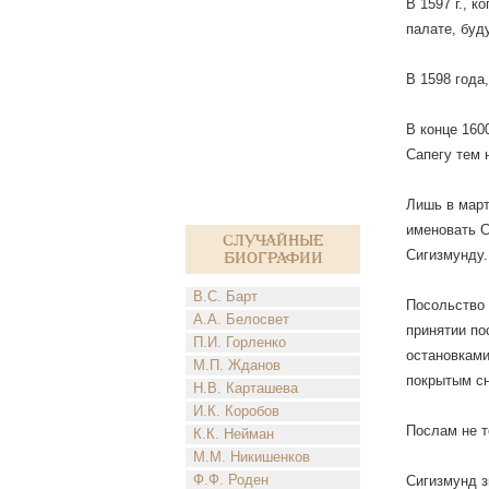
В 1597 г., 
палате, буд
В 1598 года
В конце 160
Сапегу тем 
Лишь в март
именовать С
Случайные
Сигизмунду.
биографии
В.С. Барт
Посольство 
А.А. Белосвет
принятии по
П.И. Горленко
остановками
М.П. Жданов
покрытым сн
Н.В. Карташева
И.К. Коробов
Послам не т
К.К. Нейман
М.М. Никишенков
Ф.Ф. Роден
Сигизмунд з