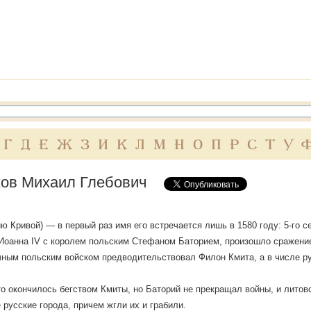
Г
Д
Е
Ж
З
И
К
Л
М
Н
О
П
Р
С
Т
У
ов Михаил Глебович
ию Кривой) — в первый раз имя его встречается лишь в 1580 году: 5-го с
Иоанна ІV с королем польским Стефаном Баторием, произошло сражение
ным польским войском предводительствовал Филон Кмита, а в числе ру
о окончилось бегством Кмиты, но Баторий не прекращал войны, и лито
 русские города, причем жгли их и грабили.