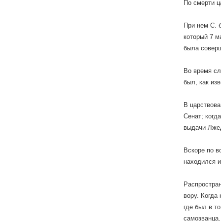
По смерти ц
При нем С. 
который 7 м
была соверш
Во время сл
был, как из
В царствова
Сенат; когд
выдачи Лжед
Вскоре по в
находился и
Распростран
вору. Когда
где был в т
самозванца.