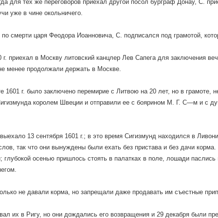
когда для тех же переговоров приехал другой посол бурграф Донау, С. пр
учи уже в чине окольничего.
, по смерти царя Феодора Иоанновича, С. подписался под грамотой, кот
0 г. приехал в Москву литовский канцлер Лев Сапега для заключения веч
не менее продолжали держать в Москве.
е 1601 г. было заключено перемирие с Литвою на 20 лет, но в грамоте, 
игизмунда королем Швеции и отправили ее с боярином М. Г. С—м и с 
выехало 13 сентября 1601 г.; в это время Сигизмунд находился в Ливон
слов, так что они вынуждены были ехать без пристава и без дачи корма
; глубокой осенью пришлось стоять в палатках в поле, лошади паслись
егом.
олько не давали корма, но запрещали даже продавать им съестные прип
вал их в Ригу, но они дождались его возвращения и 29 декабря были пр