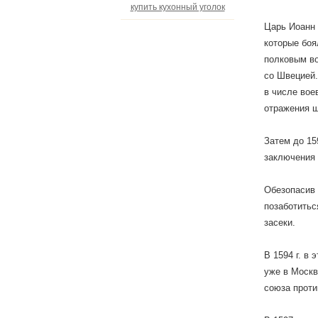
купить кухонный уголок
Царь Иоанн 
которые боя
полковым во
со Швецией.
в числе вое
отражения 
Затем до 15
заключения 
Обезопасив 
позаботитьс
засеки.
В 1594 г. в
уже в Москв
союза проти