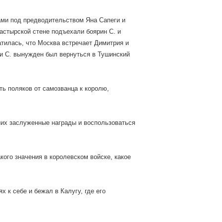
ами под предводительством Яна Сапеги и
астырской стене подъехали боярин С. и
атилась, что Москва встречает Димитрия и
 и С. вынужден был вернуться в Тушинский
ть поляков от самозванца к королю,
 них заслуженные награды и воспользоваться
кого значения в королевском войске, какое
 к себе и бежал в Калугу, где его