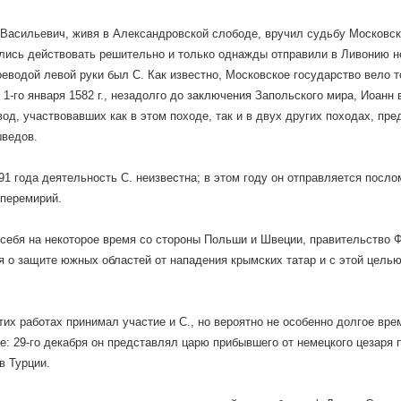
Васильевич, живя в Александровской слободе, вручил судьбу Московск
лись действовать решительно и только однажды отправили в Ливонию н
еводой левой руки был С. Как известно, Московское государство вело 
 1-го января 1582 г., незадолго до заключения Запольского мира, Иоанн 
вод, участвовавших как в этом походе, так и в двух других походах, пр
шведов.
91 года деятельность С. неизвестна; в этом году он отправляется посло
перемирий.
себя на некоторое время со стороны Польши и Швеции, правительство
я о защите южных областей от нападения крымских татар и с этой целью
 этих работах принимал участие и С., но вероятно не особенно долгое вре
е: 29-го декабря он представлял царю прибывшего от немецкого цезаря
в Турции.