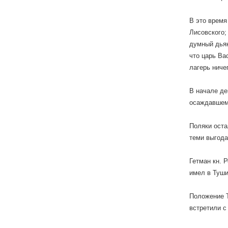
В это время
Лисовского;
думный дьяк
что царь Ва
лагерь ниче
В начале де
осаждавшем
Поляки оста
теми выгода
Гетман кн. 
имел в Туши
Положение Т
встретили с