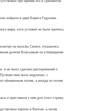
исутствовал при приеме его в Грановитой
орою избрали в цари Бориса Годунова.
ного мира; хотя условия не были приняты,
несмотря на мольбы Сапеги, отказались
думным дьяком Власьевым на утверждение
ии, и не было сделано распоряжений о
. Путешествие было медленно, с
 по обнаженным полям, а иногда по полям
асы и приставили к ним для этого стражу.
едставлены королю в Вильне, а затем