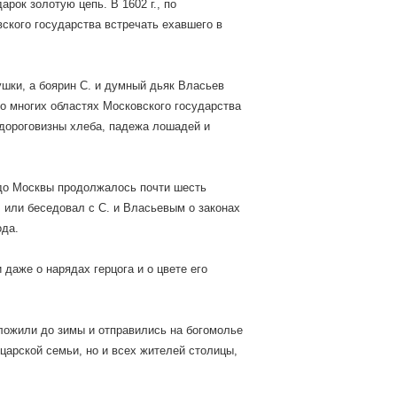
рок золотую цепь. В 1602 г., по
ского государства встречать ехавшего в
шки, а боярин С. и думный дьяк Власьев
во многих областях Московского государства
 дороговизны хлеба, падежа лошадей и
 до Москвы продолжалось почти шесть
, или беседовал с С. и Власьевым о законах
ода.
даже о нарядах герцога и о цвете его
ложили до зимы и отправились на богомолье
 царской семьи, но и всех жителей столицы,