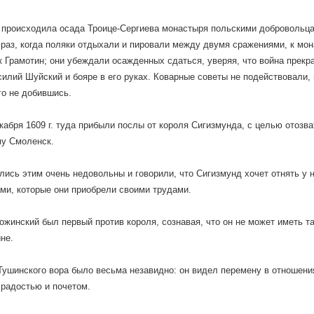
 происходила осада Троице-Сергиева монастыря польскими добровольц
 раз, когда поляки отдыхали и пировали между двумя сражениями, к мон
 Грамотин; они убеждали осажденных сдаться, уверяя, что война прекр
силий Шуйский и бояре в его руках. Коварные советы не подействовали,
го не добившись.
кабря 1609 г. туда прибыли послы от короля Сигизмунда, с целью отозва
у Смоленск.
лись этим очень недовольны и говорили, что Сигизмунд хочет отнять у
ми, которые они приобрели своими трудами.
Рожинский был первый против короля, сознавая, что он не может иметь та
не.
ушинского вора было весьма незавидно: он видел перемену в отношениях
 радостью и почетом.