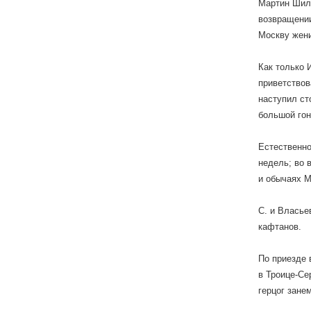
Мартин Шиле
возвращении
Москву жени
Как только 
приветствов
наступил ст
большой гон
Естественно
недель; во 
и обычаях М
С. и Власье
кафтанов.
По приезде 
в Троице-Се
герцог зане