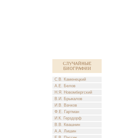
Случайные
биографии
С.В. Каменецкий
А.Е. Белов
Н.Я. Новомбергский
В.И. Брыкалов
И.В. Вачков
Ф.Е. Гартман
И.К. Герздорф
В.В. Квашнин
А.А. Лишин
Е.В. Пассек