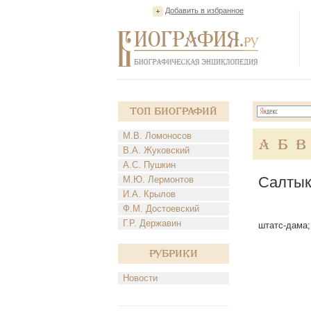
Добавить в избранное
Топ Биографий
М.В. Ломоносов
А
Б
В
В.А. Жуковский
А.С. Пушкин
Салтык
М.Ю. Лермонтов
И.А. Крылов
Ф.М. Достоевский
Г.Р. Державин
штатс-дама; 
Рубрики
Новости