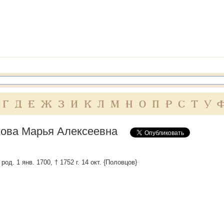
Г
Д
Е
Ж
З
И
К
Л
М
Н
О
П
Р
С
Т
У
ова Марья Алексеевна
род. 1 янв. 1700, † 1752 г. 14 окт. {Половцов}