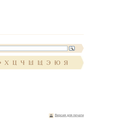
Ф
Х
Ц
Ч
Ш
Щ
Э
Ю
Я
Версия для печати