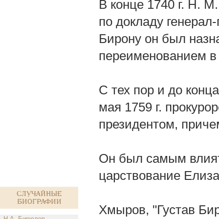
В конце 1740 г. Н. 
по докладу генерал-
Бирону он был назн
переименованием в 
С тех пор и до конц
мая 1759 г. прокуроро
президентом, причем
Он был самым влия
царствование Елиз
Случайные
биографии
Хмыров, "Густав Бир
Н.А. Бирюлев