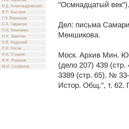
"Осмнадцатый век").
В.Д. Александровский
В.П. Быстров
Г.Н. Ворожцов
Дел: письма Самари
С.А. Гаврилов
Л.И. Гокинаева
Меншикова.
Н.А. Замятин
А.В. Кедрский
Л.И. Носов
Моск. Архив Мин. Ю
А.И. Стецкий
Ф.Ф. Романов
(дело 207) 439 (стр.
М.И. Сосфенов
3389 (стр. 65). № 3
Истор. Общ.", т. 62.