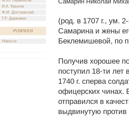
Самарин Николай Миха
М.Ю. Лермонтов
И.А. Крылов
Ф.М. Достоевский
Г.Р. Державин
(род. в 1707 г., ум.
Самарина и жены ег
Рубрики
Беклемишевой, по 
Новости
Получив хорошее по
поступил 18-ти лет 
1740 г. сперва солда
офицерских чинах. В
отправился в качес
выдвинутую против