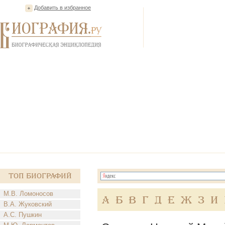
Добавить в избранное
Топ Биографий
М.В. Ломоносов
А
Б
В
Г
Д
Е
Ж
З
И
В.А. Жуковский
А.С. Пушкин