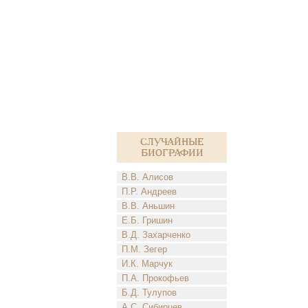
Случайные
биографии
В.В. Алисов
П.Р. Андреев
В.В. Аньшин
Е.Б. Гришин
В.Д. Захарченко
П.М. Зегер
И.К. Марчук
П.А. Прокофьев
Б.Д. Тулупов
А.С. Сибирцев