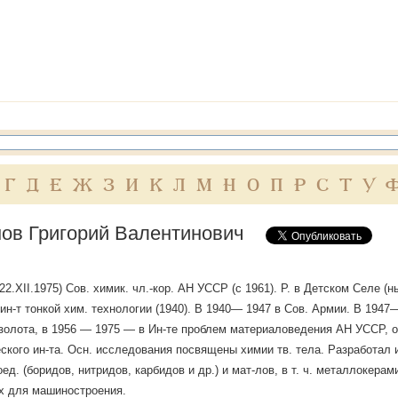
Г
Д
Е
Ж
З
И
К
Л
М
Н
О
П
Р
С
Т
У
ов Григорий Валентинович
22.XII.1975) Сов. химик. чл.-кор. АН УССР (с 1961). Р. в Детском Селе (
ин-т тонкой хим. технологии (1940). В 1940— 1947 в Сов. Армии. В 194
золота, в 1956 — 1975 — в Ин-те проблем материаловедения АН УССР, о
ского ин-та. Осн. исследования посвящены химии тв. тела. Разработал 
оед. (боридов, нитридов, карбидов и др.) и мат-лов, в т. ч. металлокера
х для машиностроения.