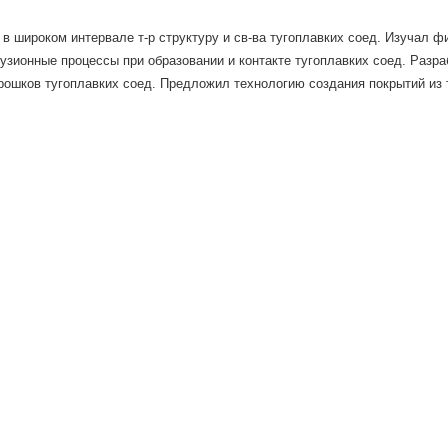
в широком интервале т-р структуру и св-ва тугоплавких соед. Изучал фи
зионные процессы при образовании и контакте тугоплавких соед. Разра
рошков тугоплавких соед. Предложил технологию создания покрытий из 