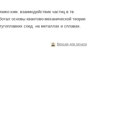
зико-хим. взаимодействие частиц в тв.
ботал основы квантово-механической теории
тугоплавких соед. на металлах и сплавах.
Версия для печати