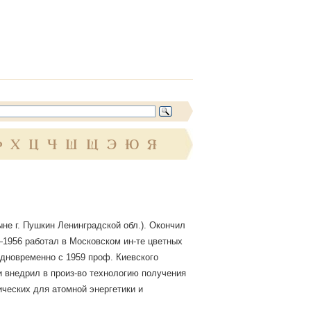
Ф
Х
Ц
Ч
Ш
Щ
Э
Ю
Я
ныне г. Пушкин Ленинградской обл.). Окончил
7—1956 работал в Московском ин-те цветных
дновременно с 1959 проф. Киевского
и внедрил в произ-во технологию получения
мических для атомной энергетики и