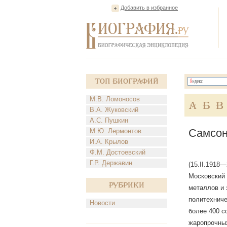
Добавить в избранное
Топ Биографий
М.В. Ломоносов
А
Б
В
В.А. Жуковский
А.С. Пушкин
Самсон
М.Ю. Лермонтов
И.А. Крылов
Ф.М. Достоевский
Г.Р. Державин
(15.II.1918—
Московский 
Рубрики
металлов и 
политехниче
Новости
более 400 с
жаропрочны