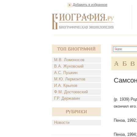
Добавить в избранное
Топ Биографий
М.В. Ломоносов
А
Б
В
В.А. Жуковский
А.С. Пушкин
Самсон
М.Ю. Лермонтов
И.А. Крылов
Ф.М. Достоевский
Г.Р. Державин
(р. 1939) Р
окончил его
Рубрики
Пенза, 1992
Новости
Пенза, 1994