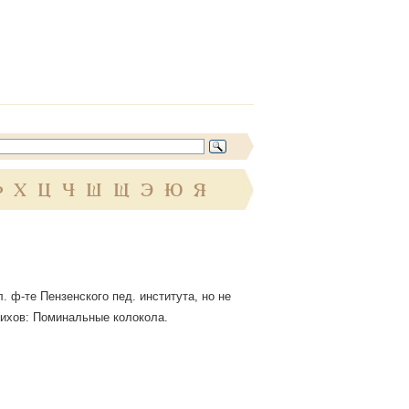
Ф
Х
Ц
Ч
Ш
Щ
Э
Ю
Я
. ф-те Пензенского пед. института, но не
стихов: Поминальные колокола.