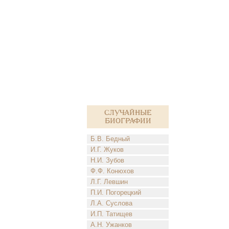
Случайные
биографии
Б.В. Бедный
И.Г. Жуков
Н.И. Зубов
Ф.Ф. Конюхов
Л.Г. Левшин
П.И. Погорецкий
Л.А. Суслова
И.П. Татищев
А.Н. Ужанков