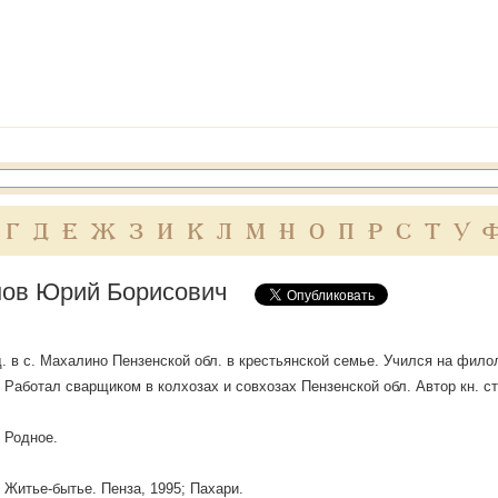
Г
Д
Е
Ж
З
И
К
Л
М
Н
О
П
Р
С
Т
У
ов Юрий Борисович
од. в с. Махалино Пензенской обл. в крестьянской семье. Учился на филол
. Работал сварщиком в колхозах и совхозах Пензенской обл. Автор кн. 
; Родное.
; Житье-бытье. Пенза, 1995; Пахари.