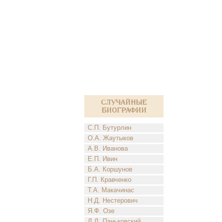
Случайные
биографии
С.П. Бутурлин
О.А. Жаутыков
А.В. Иванова
Е.П. Ивин
Б.А. Коршунов
Г.П. Кравченко
Т.А. Макачинас
Н.Д. Нестерович
Я.Ф. Озе
Л.Л. Паньковский