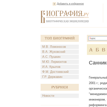
Добавить в избранное
Топ Биографий
М.В. Ломоносов
А
Б
В
В.А. Жуковский
А.С. Пушкин
Санник
М.Ю. Лермонтов
И.А. Крылов
Ф.М. Достоевский
Г.Р. Державин
Генеральный
2001 г.; ро
Рубрики
органическо
"менеджмент
Новости
инженером, 
риформинга 