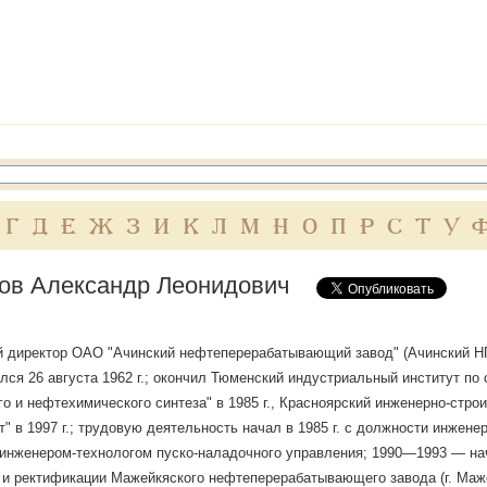
Г
Д
Е
Ж
З
И
К
Л
М
Н
О
П
Р
С
Т
У
ов Александр Леонидович
 директор ОАО "Ачинский нефтеперерабатывающий завод" (Ачинский НПЗ,
дился 26 августа 1962 г.; окончил Тюменский индустриальный институт по
го и нефтехимического синтеза" в 1985 г., Красноярский инженерно-стро
" в 1997 г.; трудовую деятельность начал в 1985 г. с должности инже
инженером-технологом пуско-наладочного управления; 1990—1993 — нач
и ректификации Мажейкяского нефтеперерабатывающего завода (г. Мажей