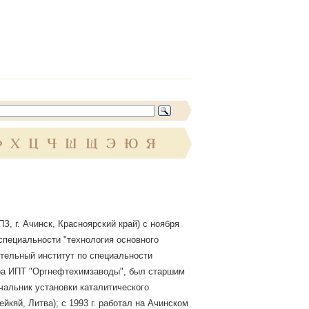
Ф
Х
Ц
Ч
Ш
Щ
Э
Ю
Я
 г. Ачинск, Красноярский край) с ноября
 специальности "технология основного
ительный институт по специальности
нера ИПТ "Оргнефтехимзаводы", был старшим
альник установки каталитического
кяй, Литва); с 1993 г. работал на Ачинском