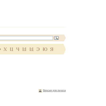
Ф
Х
Ц
Ч
Ш
Щ
Э
Ю
Я
Версия для печати