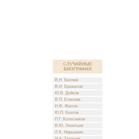
Случайные
биографии
В.Н. Беляев
В.И. Брыкалов
Ю.В. Дойков
В.П. Елисеев
Н.Ф. Жилле
Ю.П. Козлов
П.Г. Колесников
В.Ю. Леонтьев
Л.К. Нарышкин
И.А. Татищев