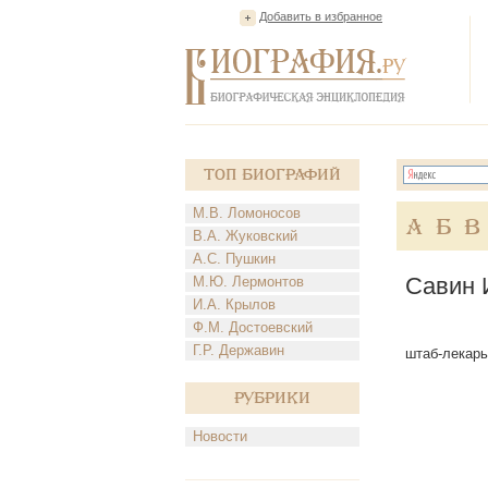
Добавить в избранное
Топ Биографий
М.В. Ломоносов
А
Б
В
В.А. Жуковский
А.С. Пушкин
Савин 
М.Ю. Лермонтов
И.А. Крылов
Ф.М. Достоевский
Г.Р. Державин
штаб-лекарь 
Рубрики
Новости