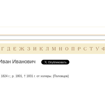
Г
Д
Е
Ж
З
И
К
Л
М
Н
О
П
Р
С
Т
У
Иван Иванович
1824 г.; р. 1801, † 1831 г. от холеры. {Половцов}