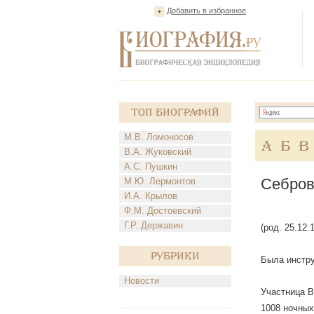
Добавить в избранное
Топ Биографий
М.В. Ломоносов
А
Б
В
В.А. Жуковский
А.С. Пушкин
Себров
М.Ю. Лермонтов
И.А. Крылов
Ф.М. Достоевский
Г.Р. Державин
(род. 25.12
Рубрики
Была инстру
Новости
Участница В
1008 ночных