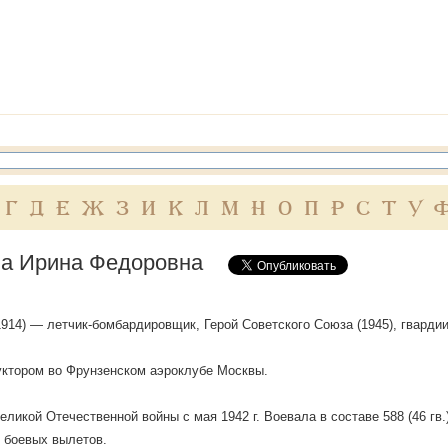
Г
Д
Е
Ж
З
И
К
Л
М
Н
О
П
Р
С
Т
У
а Ирина Федоровна
.1914) — летчик-бомбардировщик, Герой Советского Союза (1945), гварди
ктором во Фрунзенском аэроклубе Москвы.
еликой Отечественной войны с мая 1942 г. Воевала в составе 588 (46 гв
 боевых вылетов.