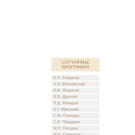
Случайные
биографии
А.А. Богданов
А.И. Вишневский
И.И. Жаденов
Я.В. Друскин
П.Д. Макаров
А.Г. Николаев
С.М. Палицын
С.И. Поварнин
М.П. Погодин
М.К. Свиридов