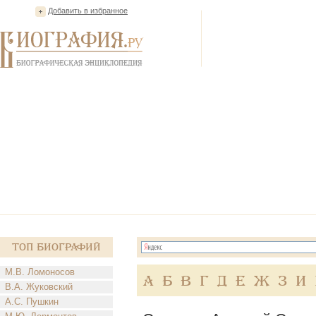
Добавить в избранное
Топ Биографий
М.В. Ломоносов
А
Б
В
Г
Д
Е
Ж
З
И
В.А. Жуковский
А.С. Пушкин