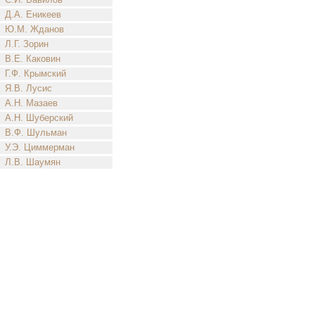
Д.А. Еникеев
Ю.М. Жданов
Л.Г. Зорин
В.Е. Каковин
Г.Ф. Крымский
Я.В. Лусис
А.Н. Мазаев
А.Н. Шуберский
В.Ф. Шульман
У.Э. Циммерман
Л.В. Шаумян