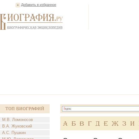
Добавить в избранное
Топ Биографий
М.В. Ломоносов
А
Б
В
Г
Д
Е
Ж
З
И
В.А. Жуковский
А.С. Пушкин