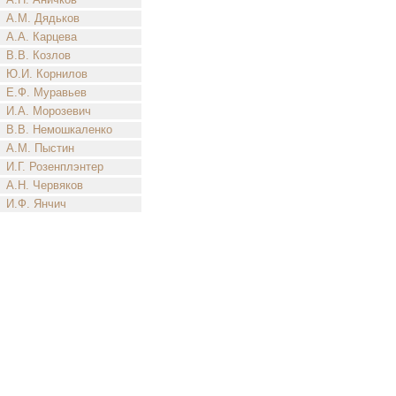
А.М. Дядьков
А.А. Карцева
В.В. Козлов
Ю.И. Корнилов
Е.Ф. Муравьев
И.А. Морозевич
В.В. Немошкаленко
А.М. Пыстин
И.Г. Розенплэнтер
А.Н. Червяков
И.Ф. Янчич