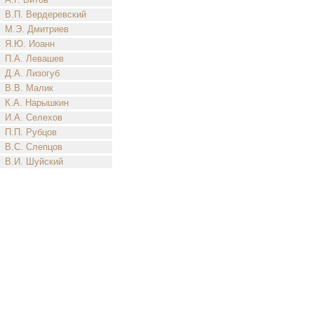
В.П. Вердеревский
М.Э. Дмитриев
Я.Ю. Иоанн
П.А. Левашев
Д.А. Лизогуб
В.В. Малик
К.А. Нарышкин
И.А. Селехов
П.П. Рубцов
В.С. Слепцов
В.И. Шуйский