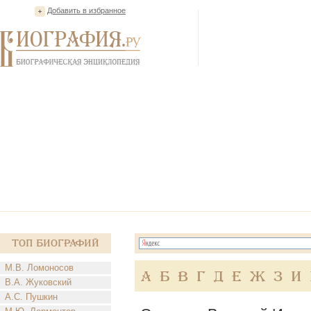
Добавить в избранное
Топ Биографий
М.В. Ломоносов
А
Б
В
Г
Д
Е
Ж
З
И
В.А. Жуковский
А.С. Пушкин