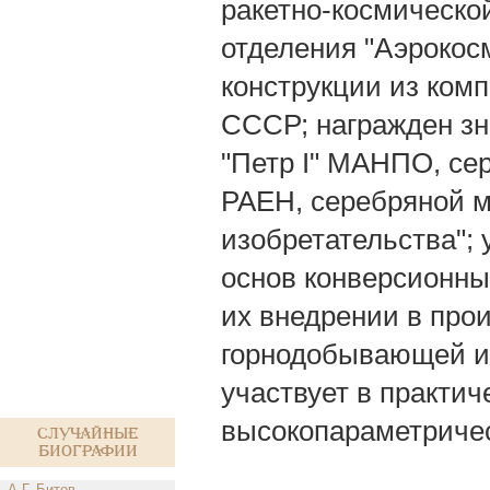
ракетно-космической
отделения "Аэрокос
конструкции из ком
СССР; награжден зн
"Петр I" МАНПО, се
РАЕН, серебряной м
изобретательства";
основ конверсионны
их внедрении в прои
горнодобывающей и
участвует в практи
высокопараметричес
Случайные
биографии
А.Г. Битов