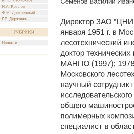
Семенов Василий Иван
М.Ю. Лермонтов
И.А. Крылов
Ф.М. Достоевский
Г.Р. Державин
Директор ЗАО "ЦНИ
января 1951 г. в Мо
Рубрики
лесотехнический инс
Новости
доктор технических 
МАНПО (1997); 197
Московского лесоте
научный сотрудник 
исследовательского
общего машиностро
полимерных композ
специалист в облас