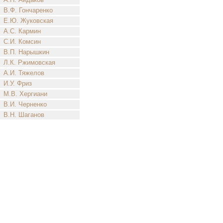
В.Ф. Гончаренко
Е.Ю. Жуковская
А.С. Кармин
С.И. Комсин
В.П. Нарышкин
Л.К. Ржимовская
А.И. Тяжелов
И.У. Фриз
М.В. Хергиани
В.И. Черненко
В.Н. Шаганов