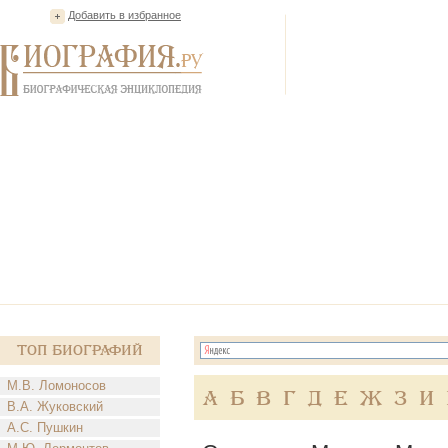
Добавить в избранное
Топ Биографий
М.В. Ломоносов
А
Б
В
Г
Д
Е
Ж
З
И
В.А. Жуковский
А.С. Пушкин