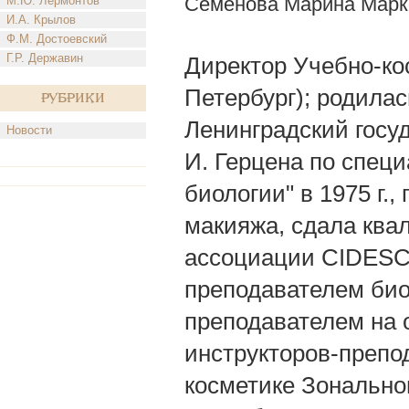
Семенова Марина Марк
М.Ю. Лермонтов
И.А. Крылов
Ф.М. Достоевский
Г.Р. Державин
Директор Учебно-кос
Петербург); родилась
Рубрики
Ленинградский госуд
Новости
И. Герцена по спец
биологии" в 1975 г.
макияжа, сдала кв
ассоциации CIDESCO
преподавателем био
преподавателем на
инструкторов-препо
косметике Зонально